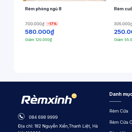
Rèm phòng ngủ 8
Rèm cuố
700.000
₫
305.000
-17%
580.000
₫
250.0
Giảm
120.000
₫
Giảm
55.
Danh mục
Rèm Cửa
084 698 9999
Rèm Cửa C
Địa chỉ: 182 Nguyễn Xiển,Thanh Liệt, Hà