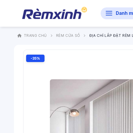
Bỏ
qua
Danh m
nội
dung
TRANG CHỦ
RÈM CỬA SỔ
ĐỊA CHỈ LẮP ĐẶT RÈM
-35%