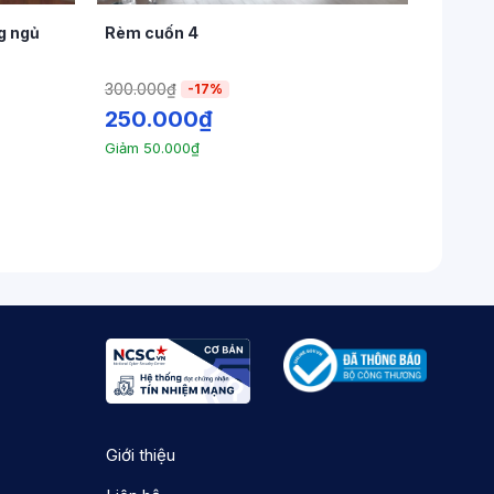
g ngủ
Rèm cuốn 4
300.000
₫
-17%
250.000
₫
Giảm
50.000
₫
Giới thiệu