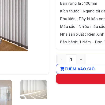
Bản rộng lá : 100mm
Kích thước : Ngang tối 
Phụ kiện : Dây bi kéo co
Màu sắc : Nhiều màu sắc
Nhà sản xuất : Rèm Xinh
Bảo hành: 1 Năm – Đơn
Địa chỉ lắp đặt rèm lá dọc
THÊM VÀO GIỎ