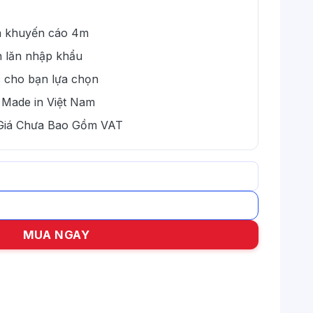
đa khuyến cáo 4m
n lăn nhập khẩu
 cho bạn lựa chọn
 Made in Việt Nam
 Giá Chưa Bao Gồm VAT
 văn phòng tại Đông Anh số lượng
MUA NGAY