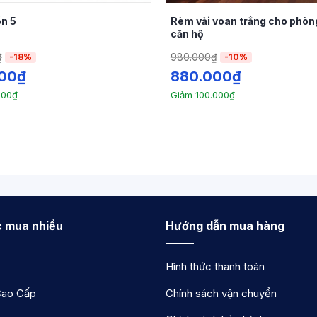
n 5
Rèm vải voan trắng cho phòn
căn hộ
₫
980.000
₫
-18%
-10%
00
₫
880.000
₫
000
₫
Giảm
100.000
₫
 mua nhiều
Hướng dẫn mua hàng
Hình thức thanh toán
ao Cấp
Chính sách vận chuyển