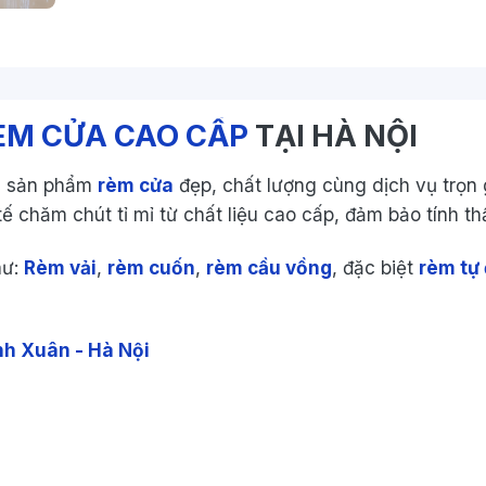
ÈM CỬA CAO CẤP
TẠI HÀ NỘI
c sản phẩm
rèm cửa
đẹp, chất lượng cùng dịch vụ trọn g
tế chăm chút tỉ mỉ từ chất liệu cao cấp, đảm bảo tính t
hư:
Rèm vải
,
rèm cuốn
,
rèm cầu vồng
, đặc biệt
rèm tự
nh Xuân - Hà Nội