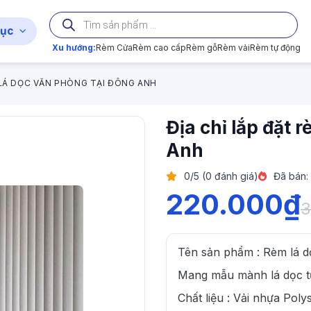
Tìm
kiếm
ục
sản
phẩm
Xu hướng:
Rèm Cửa
Rèm cao cấp
Rèm gỗ
Rèm vải
Rèm tự động
 LÁ DỌC VĂN PHÒNG TẠI ĐÔNG ANH
Địa chỉ lắp đặt 
Anh
0/5 (0 đánh giá)
Đã bán:
220.000
₫
3
Tên sản phẩm : Rèm lá d
Mang mẫu mành lá dọc tư
Chất liệu : Vải nhựa Po