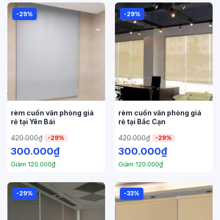
-29%
-29%
rèm cuốn văn phòng giá
rèm cuốn văn phòng giá
rẻ tại Yên Bái
rẻ tại Bắc Cạn
420.000
₫
420.000
₫
-29%
-29%
300.000
₫
300.000
₫
Giảm
120.000
₫
Giảm
120.000
₫
-29%
-33%