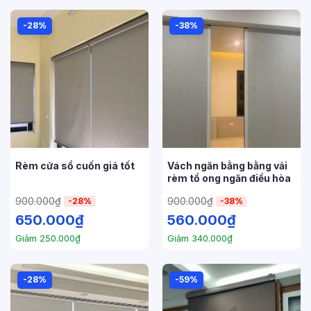
-28%
-38%
Rèm cửa sổ cuốn giá tốt
Vách ngăn bằng bằng vải
rèm tổ ong ngăn điều hòa
900.000
₫
900.000
₫
-28%
-38%
650.000
₫
560.000
₫
Giảm
250.000
₫
Giảm
340.000
₫
-28%
-59%