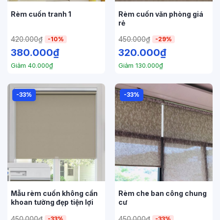
Rèm cuốn tranh 1
Rèm cuốn văn phòng giá
rẻ
420.000
₫
450.000
₫
-10%
-29%
380.000
₫
320.000
₫
Giảm
40.000
₫
Giảm
130.000
₫
-33%
-33%
Mẫu rèm cuốn không cần
Rèm che ban công chung
khoan tường đẹp tiện lợi
cư
450.000
₫
450.000
₫
-33%
-33%