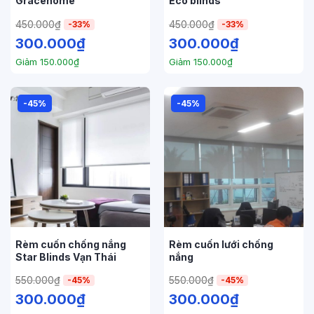
Gracehome
Eco blinds
450.000
₫
450.000
₫
-33%
-33%
300.000
₫
300.000
₫
Giảm
150.000
₫
Giảm
150.000
₫
-45%
-45%
Rèm cuốn chống nắng
Rèm cuốn lưới chống
Star Blinds Vạn Thái
nắng
550.000
₫
550.000
₫
-45%
-45%
300.000
₫
300.000
₫