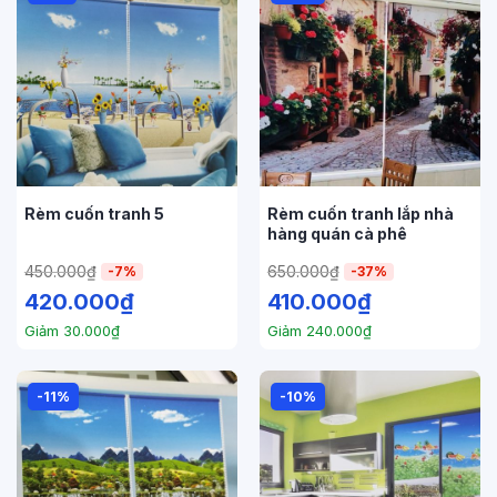
Rèm cuốn tranh 5
Rèm cuốn tranh lắp nhà
hàng quán cà phê
450.000
₫
650.000
₫
-7%
-37%
420.000
₫
410.000
₫
Giảm
30.000
₫
Giảm
240.000
₫
-11%
-10%