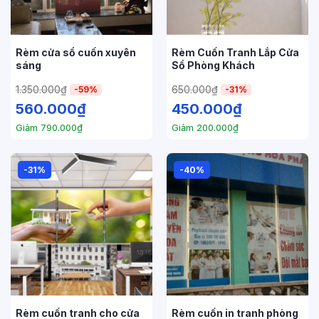
Rèm cửa sổ cuốn xuyên
Rèm Cuốn Tranh Lắp Cửa
sáng
Sổ Phòng Khách
1.350.000
₫
650.000
₫
-59%
-31%
560.000
₫
450.000
₫
Giảm
790.000
₫
Giảm
200.000
₫
-31%
-40%
Rèm cuốn tranh cho cửa
Rèm cuốn in tranh phòng