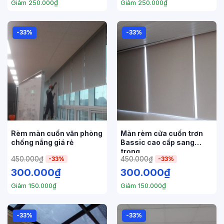
Giảm
250.000
₫
Giảm
250.000
₫
-33%
-33%
Rèm màn cuốn văn phòng
Màn rèm cửa cuốn trơn
chống nắng giá rẻ
Bassic cao cấp sang
trọng
450.000
₫
450.000
₫
-33%
-33%
300.000
₫
300.000
₫
Giảm
150.000
₫
Giảm
150.000
₫
-33%
-33%