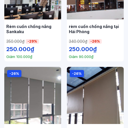
Rèm cuốn chống nắng
rèm cuốn chống nắng tại
Sankaku
Hải Phòng
350.000
₫
340.000
₫
-29%
-26%
250.000
₫
250.000
₫
Giảm
100.000
₫
Giảm
90.000
₫
-26%
-26%