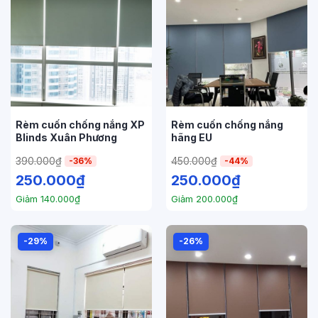
Rèm cuốn chống nắng XP
Rèm cuốn chống nắng
Blinds Xuân Phương
hãng EU
390.000
₫
450.000
₫
-36%
-44%
250.000
₫
250.000
₫
Giảm
140.000
₫
Giảm
200.000
₫
-29%
-26%