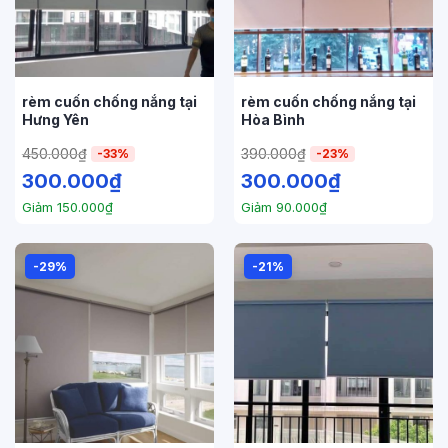
rèm cuốn chống nắng tại
rèm cuốn chống nắng tại
Hưng Yên
Hòa Bình
450.000
₫
390.000
₫
-33%
-23%
300.000
₫
300.000
₫
Giảm
150.000
₫
Giảm
90.000
₫
-29%
-21%