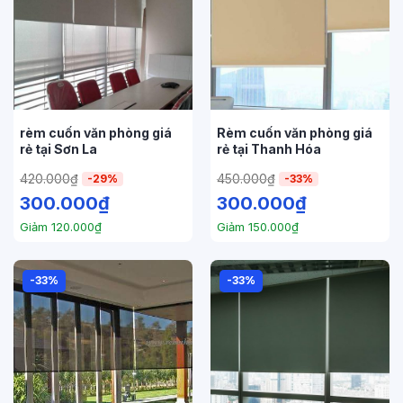
rèm cuốn văn phòng giá
Rèm cuốn văn phòng giá
rẻ tại Sơn La
rẻ tại Thanh Hóa
420.000
₫
450.000
₫
-29%
-33%
300.000
₫
300.000
₫
Giảm
120.000
₫
Giảm
150.000
₫
-33%
-33%