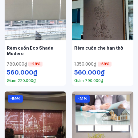
Rèm cuốn Eco Shade
Rèm cuốn che ban thờ
Modero
780.000
₫
1.350.000
₫
-28%
-59%
560.000
₫
560.000
₫
Giảm
220.000
₫
Giảm
790.000
₫
-59%
-31%