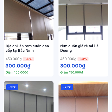
Địa chỉ lắp rèm cuốn cao
rèm cuốn giá rẻ tại Hải
cấp tại Bắc Ninh
Dương
450.000
₫
450.000
₫
-33%
-33%
300.000
₫
300.000
₫
Giảm
150.000
₫
Giảm
150.000
₫
-33%
-23%