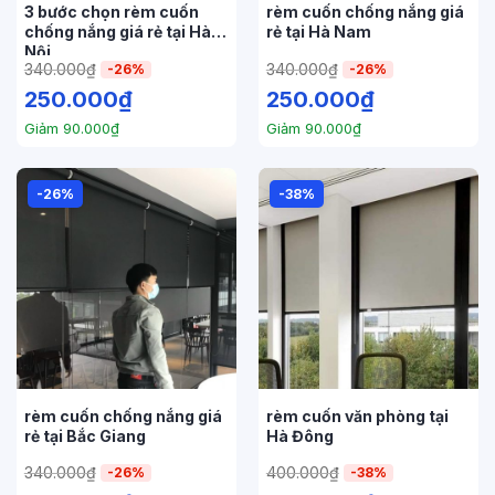
3 bước chọn rèm cuốn
rèm cuốn chống nắng giá
chống nắng giá rẻ tại Hà
rẻ tại Hà Nam
Nội
340.000
₫
340.000
₫
-26%
-26%
250.000
₫
250.000
₫
Giảm
90.000
₫
Giảm
90.000
₫
-26%
-38%
rèm cuốn chống nắng giá
rèm cuốn văn phòng tại
rẻ tại Bắc Giang
Hà Đông
340.000
₫
400.000
₫
-26%
-38%