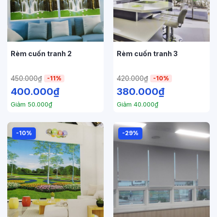
Rèm cuốn tranh 2
Rèm cuốn tranh 3
450.000
₫
420.000
₫
-11%
-10%
400.000
₫
380.000
₫
Giảm
50.000
₫
Giảm
40.000
₫
-10%
-29%