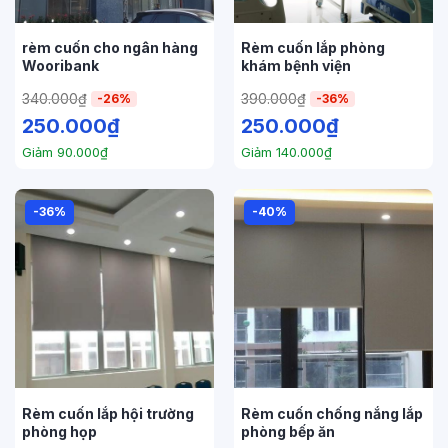
rèm cuốn cho ngân hàng
Rèm cuốn lắp phòng
Wooribank
khám bệnh viện
340.000
₫
390.000
₫
-26%
-36%
250.000
₫
250.000
₫
Giảm
90.000
₫
Giảm
140.000
₫
-36%
-40%
Rèm cuốn lắp hội trường
Rèm cuốn chống nắng lắp
phòng họp
phòng bếp ăn