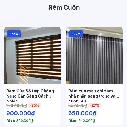
Rèm Cuốn
-25%
-27%
Rèm Cửa Sổ Đẹp Chống
Rèm cửa màu ghi xám
Nắng Cản Sáng Cách
nhã nhặn sang trọng và
Nhiệt
cuốn hút
1.200.000
₫
890.000
₫
-25%
-27%
900.000
₫
650.000
₫
Giảm
300.000
₫
Giảm
240.000
₫