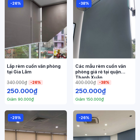
-26%
-38%
Lắp rèm cuốn văn phòng
Các mẫu rèm cuốn văn
tại Gia Lâm
phòng giá rẻ tại quận
Thanh Xuân
340.000
₫
400.000
₫
-26%
-38%
250.000
₫
250.000
₫
Giảm
90.000
₫
Giảm
150.000
₫
-29%
-26%