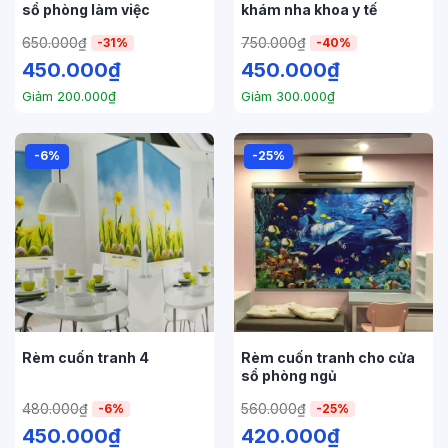
sổ phòng làm việc
khám nha khoa y tế
650.000
₫
750.000
₫
-31%
-40%
450.000
₫
450.000
₫
Giảm
200.000
₫
Giảm
300.000
₫
-6%
-25%
Rèm cuốn tranh 4
Rèm cuốn tranh cho cửa
sổ phòng ngủ
480.000
₫
560.000
₫
-6%
-25%
450.000
₫
420.000
₫