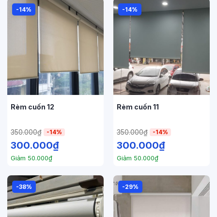
-14%
-14%
Rèm cuốn 12
Rèm cuốn 11
350.000
₫
350.000
₫
-14%
-14%
300.000
₫
300.000
₫
Giảm
50.000
₫
Giảm
50.000
₫
-38%
-29%