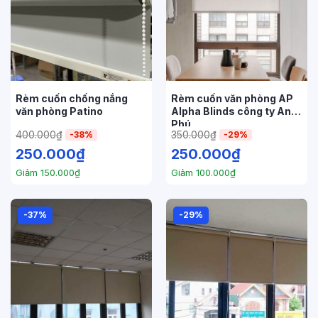
Rèm cuốn chống nắng
Rèm cuốn văn phòng AP
văn phòng Patino
Alpha Blinds công ty An
Phú
400.000
₫
350.000
₫
-38%
-29%
250.000
₫
250.000
₫
Giảm
150.000
₫
Giảm
100.000
₫
-37%
-29%