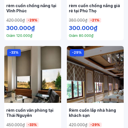
rèm cuốn chống nắng tại
rèm cuốn chống nắng giá
Vĩnh Phúc
rẻ tại Phú Thọ
420.000
₫
380.000
₫
-29%
-21%
300.000
₫
300.000
₫
Giảm
120.000
₫
Giảm
80.000
₫
-33%
-29%
rèm cuốn văn phòng tại
Rèm cuốn lắp nhà hàng
Thái Nguyên
khách sạn
450.000
₫
420.000
₫
-33%
-29%