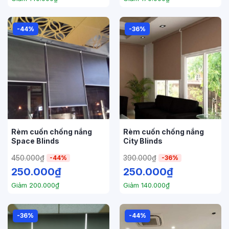
-44%
-36%
Rèm cuốn chống nắng
Rèm cuốn chống nắng
Space Blinds
City Blinds
450.000
₫
390.000
₫
-44%
-36%
250.000
₫
250.000
₫
Giảm
200.000
₫
Giảm
140.000
₫
-36%
-44%