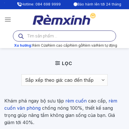
Bỏ
|
98 9999
Bảo hành lên tới 24 tháng
Tư vấn miễn phí tạ
qua
nội
dung
Tìm
kiếm
sản
phẩm
Xu hướng:
Rèm Cửa
Rèm cao cấp
Rèm gỗ
Rèm vải
Rèm tự động
LỌC
Khám phá ngay bộ sưu tập
rèm cuốn
cao cấp,
rèm
cuốn văn phòng
chống nóng 100%, thiết kế sang
trọng giúp nâng tầm không gian sống của bạn. Giá
giảm tới 40%.