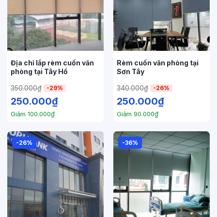
Địa chỉ lắp rèm cuốn văn
Rèm cuốn văn phòng tại
phòng tại Tây Hồ
Sơn Tây
350.000
₫
340.000
₫
-29%
-26%
250.000
₫
250.000
₫
Giảm
100.000
₫
Giảm
90.000
₫
-26%
-36%