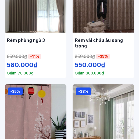
Rèm phòng ngủ 3
Rèm vải châu âu sang
trọng
650.000
₫
850.000
₫
-11%
-35%
580.000
₫
550.000
₫
Giảm
70.000
₫
Giảm
300.000
₫
-35%
-38%