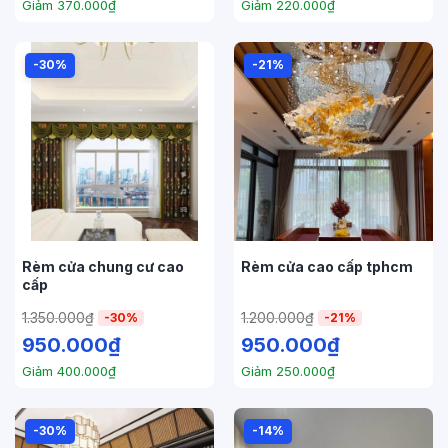
Giảm
370.000
₫
Giảm
220.000
₫
-30%
-21%
Rèm cửa chung cư cao
Rèm cửa cao cấp tphcm
cấp
1.350.000
₫
1.200.000
₫
-30%
-21%
950.000
₫
950.000
₫
Giảm
400.000
₫
Giảm
250.000
₫
-30%
-14%