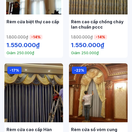
Rèm cửa biệt thự cao cấp
Rèm cao cấp chống cháy
lan chuẩn pccc
1.800.000
₫
1.800.000
₫
-14%
-14%
1.550.000
₫
1.550.000
₫
Giảm
250.000
₫
Giảm
250.000
₫
-17%
-22%
Rèm cửa cao cấp Hàn
Rèm cửa sổ vòm cung