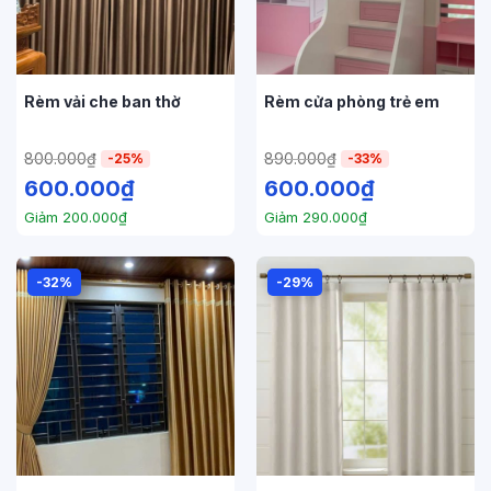
Rèm vải che ban thờ
Rèm cửa phòng trẻ em
800.000
₫
890.000
₫
-25%
-33%
600.000
₫
600.000
₫
Giảm
200.000
₫
Giảm
290.000
₫
-32%
-29%