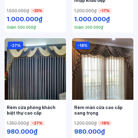
nhập khẩu đẹp
1.500.000
₫
1.200.000
₫
-33%
-17%
1.000.000
₫
1.000.000
₫
Giảm
500.000
₫
Giảm
200.000
₫
-27%
-18%
Rèm cửa phòng khách
Rèm màn cửa cao cấp
biệt thự cao cấp
sang trọng
1.350.000
₫
1.200.000
₫
-27%
-18%
980.000
₫
980.000
₫