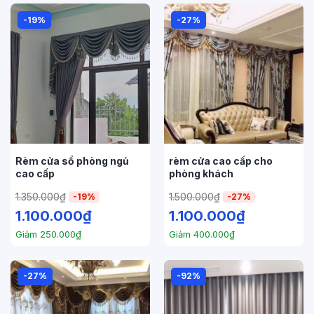
-19%
-27%
Rèm cửa sổ phòng ngủ
rèm cửa cao cấp cho
cao cấp
phòng khách
1.350.000
₫
1.500.000
₫
-19%
-27%
1.100.000
₫
1.100.000
₫
Giảm
250.000
₫
Giảm
400.000
₫
-27%
-92%