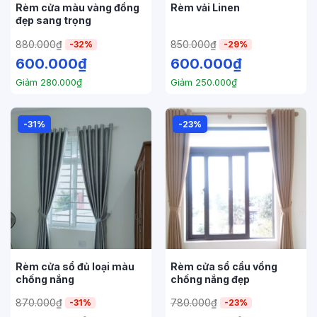
Rèm cửa màu vàng đồng
Rèm vải Linen
đẹp sang trọng
880.000
₫
850.000
₫
-32%
-29%
600.000
₫
600.000
₫
Giảm
280.000
₫
Giảm
250.000
₫
-31%
-23%
Rèm cửa sổ đủ loại màu
Rèm cửa sổ cầu vồng
chống nắng
chống nắng đẹp
870.000
₫
780.000
₫
-31%
-23%