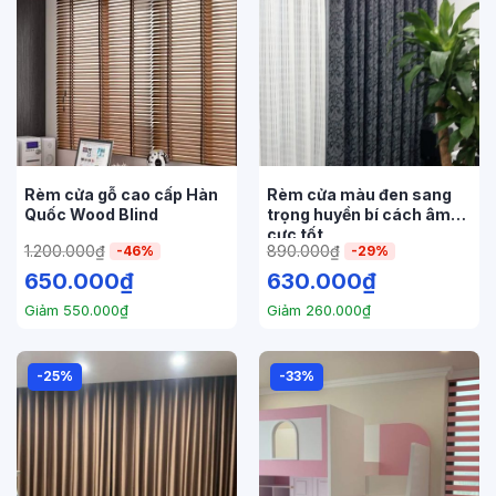
Rèm cửa gỗ cao cấp Hàn
Rèm cửa màu đen sang
Quốc Wood Blind
trọng huyền bí cách âm
cực tốt
1.200.000
₫
890.000
₫
-46%
-29%
650.000
₫
630.000
₫
Giảm
550.000
₫
Giảm
260.000
₫
-25%
-33%