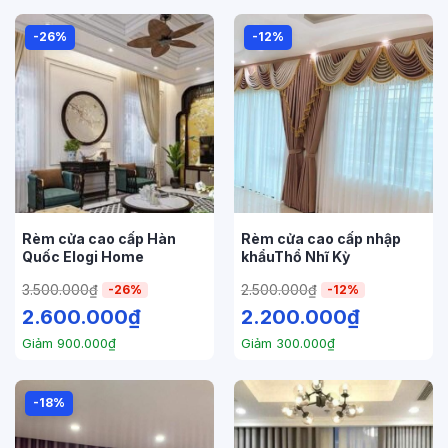
-26%
-12%
Rèm cửa cao cấp Hàn
Rèm cửa cao cấp nhập
Quốc Elogi Home
khẩuThổ Nhĩ Kỳ
3.500.000
₫
2.500.000
₫
-26%
-12%
2.600.000
₫
2.200.000
₫
Giảm
900.000
₫
Giảm
300.000
₫
-18%