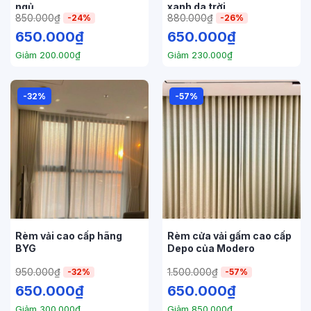
ngủ
xanh da trời
850.000
₫
880.000
₫
-24%
-26%
650.000
₫
650.000
₫
Giảm
200.000
₫
Giảm
230.000
₫
-32%
-57%
Rèm vải cao cấp hãng
Rèm cửa vải gấm cao cấp
BYG
Depo của Modero
950.000
₫
1.500.000
₫
-32%
-57%
650.000
₫
650.000
₫
Giảm
300.000
₫
Giảm
850.000
₫