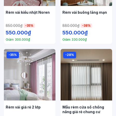
Rèm vải kiểu nhật Noren
Rèm vải buông lãng mạn
850.000
₫
880.000
₫
-35%
-38%
550.000
₫
550.000
₫
Giảm
300.000
₫
Giảm
330.000
₫
-35%
-28%
Rèm vải giá rẻ 2 lớp
Mẫu rèm cửa sổ chống
nắng giá rẻ chung cư