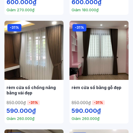
600.000
₫
600.000
₫
Giảm
270.000
₫
Giảm
180.000
₫
-31%
-31%
rèm cửa sổ chống nắng
rèm cửa sổ bằng gỗ đẹp
bằng vải đẹp
850.000
₫
850.000
₫
-31%
-31%
590.000
₫
590.000
₫
Giảm
260.000
₫
Giảm
260.000
₫