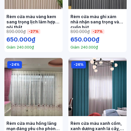
Rèm cửa màu vàng kem
Rèm cửa màu ghi xám
sang trọng lịch lãm hợp
nhã nhặn sang trọng và
nội thất
cuốn hút
890.000
₫
890.000
₫
-27%
-27%
650.000
₫
650.000
₫
Giảm
240.000
₫
Giảm
240.000
₫
-24%
-26%
Rèm cửa màu hồng lãng
Rèm cửa màu xanh cốm,
mạn đáng yêu cho phòng
xanh dương xanh lá cây,