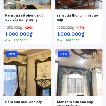
Rèm cửa sổ phòng ngủ
rèm cửa thông minh cao
cao cấp sang trọng
cấp
1.350.000
₫
1.200.000
₫
-26%
-17%
1.000.000
₫
1.000.000
₫
Giảm
350.000
₫
Giảm
200.000
₫
-33%
-17%
Rèm cửa màu cao cấp
Màn rèm cửa cao cấp