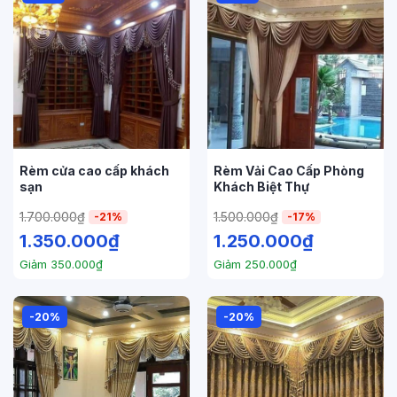
Rèm cửa cao cấp khách
Rèm Vải Cao Cấp Phòng
sạn
Khách Biệt Thự
1.700.000
₫
1.500.000
₫
-21%
-17%
1.350.000
₫
1.250.000
₫
Giảm
350.000
₫
Giảm
250.000
₫
-20%
-20%