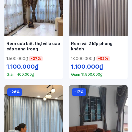
Rèm cửa biệt thự villa cao
Rèm vải 2 lớp phòng
cấp sang trọng
khách
1.500.000
₫
13.000.000
₫
-27%
-92%
1.100.000
₫
1.100.000
₫
Giảm
400.000
₫
Giảm
11.900.000
₫
-26%
-17%