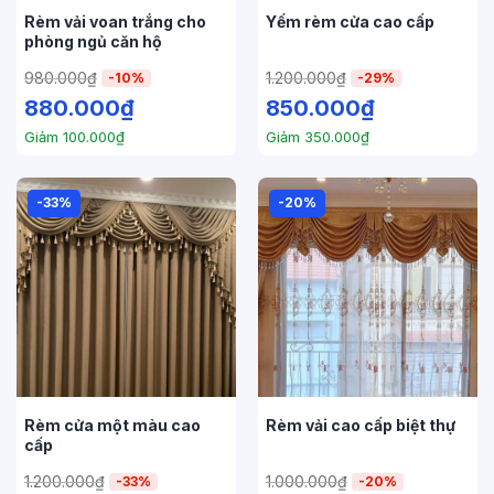
Rèm vải voan trắng cho
Yếm rèm cửa cao cấp
phòng ngủ căn hộ
980.000
₫
1.200.000
₫
-10%
-29%
880.000
₫
850.000
₫
Giảm
100.000
₫
Giảm
350.000
₫
-33%
-20%
Rèm cửa một màu cao
Rèm vải cao cấp biệt thự
cấp
1.200.000
₫
1.000.000
₫
-33%
-20%