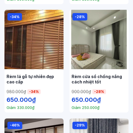
-34%
-28%
Rèm lá gỗ tự nhiên đẹp
Rèm cửa sổ chống nắng
cao cấp
cách nhiệt tốt
980.000
₫
900.000
₫
-34%
-28%
650.000
₫
650.000
₫
Giảm
330.000
₫
Giảm
250.000
₫
-46%
-29%