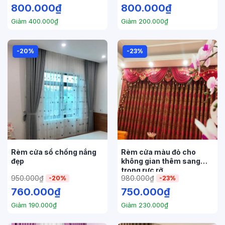
800.000
₫
800.000
₫
Giảm
400.000
₫
Giảm
200.000
₫
-20%
-23%
Rèm cửa sổ chống nắng
Rèm cửa màu đỏ cho
đẹp
không gian thêm sang
trọng rực rỡ
950.000
₫
980.000
₫
-20%
-23%
760.000
₫
750.000
₫
Giảm
190.000
₫
Giảm
230.000
₫