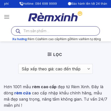
Bỏ
|
4 698 9999
Bảo hành lên tới 24 tháng
Tư vấn miễn ph
qua
nội
dung
Tìm
kiếm
sản
phẩm
Xu hướng:
Rèm Cửa
Rèm cao cấp
Rèm gỗ
Rèm vải
Rèm tự động
LỌC
Hơn 1001 mẫu
rèm cao cấp
đẹp từ Rèm Xinh. Đây là
dòng
rèm cửa
cao cấp nhập khẩu chính hãng, mẫu
mã đẹp sang trọng, nâng tầm không gian. Tư vấn 24/7
miễn phí !