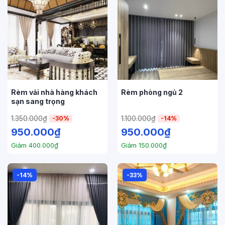
Rèm vải nhà hàng khách
Rèm phòng ngủ 2
sạn sang trọng
1.350.000
₫
1.100.000
₫
-30%
-14%
950.000
₫
950.000
₫
Giảm
400.000
₫
Giảm
150.000
₫
-14%
-33%