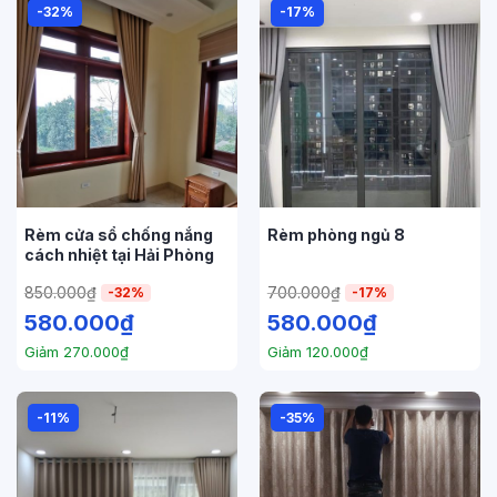
-32%
-17%
Rèm cửa sổ chống nắng
Rèm phòng ngủ 8
cách nhiệt tại Hải Phòng
850.000
₫
700.000
₫
-32%
-17%
580.000
₫
580.000
₫
Giảm
270.000
₫
Giảm
120.000
₫
-11%
-35%