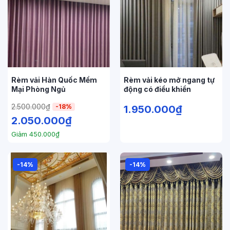
Rèm vải Hàn Quốc Mềm
Rèm vải kéo mở ngang tự
Mại Phòng Ngủ
động có điều khiển
2.500.000
₫
-18%
1.950.000
₫
2.050.000
₫
Giảm
450.000
₫
-14%
-14%