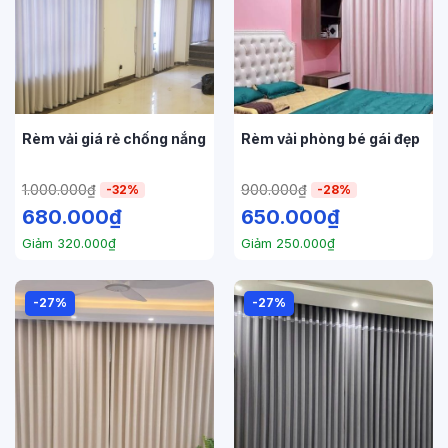
Rèm vải giá rẻ chống nắng
Rèm vải phòng bé gái đẹp
1.000.000
₫
900.000
₫
-32%
-28%
680.000
₫
650.000
₫
Giảm
320.000
₫
Giảm
250.000
₫
-27%
-27%