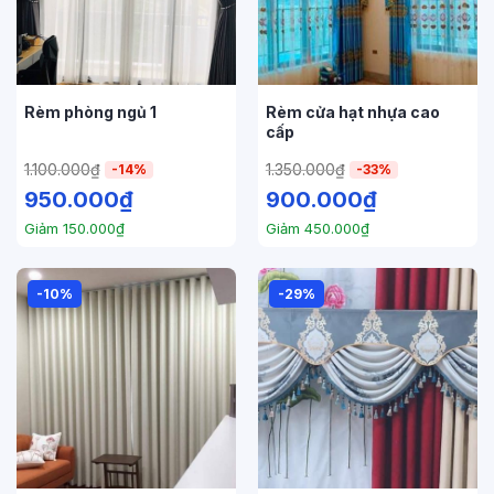
Rèm phòng ngủ 1
Rèm cửa hạt nhựa cao
cấp
1.100.000
₫
1.350.000
₫
-14%
-33%
950.000
₫
900.000
₫
Giảm
150.000
₫
Giảm
450.000
₫
-10%
-29%