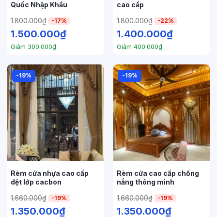
Quốc Nhập Khẩu
cao cấp
1.800.000
₫
1.800.000
₫
-17%
-22%
1.500.000
₫
1.400.000
₫
Giảm
300.000
₫
Giảm
400.000
₫
-19%
-19%
Rèm cửa nhựa cao cấp
Rèm cửa cao cấp chống
dệt lớp cacbon
nắng thông minh
1.660.000
₫
1.660.000
₫
-19%
-19%
1.350.000
₫
1.350.000
₫