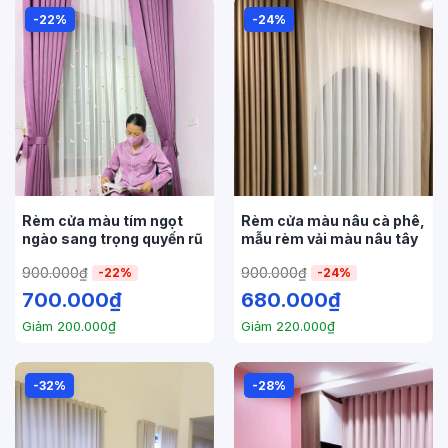
-22%
-24%
Rèm cửa màu tím ngọt
Rèm cửa màu nâu cà phê,
ngào sang trọng quyến rũ
mẫu rèm vải màu nâu tây
900.000
₫
900.000
₫
-22%
-24%
700.000
₫
680.000
₫
Giảm
200.000
₫
Giảm
220.000
₫
-32%
-28%