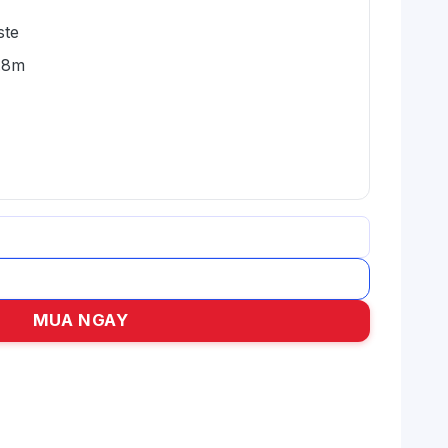
ste
.8m
hách số lượng
MUA NGAY