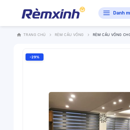
Bỏ
qua
Danh m
nội
dung
TRANG CHỦ
RÈM CẦU VỒNG
RÈM CẦU VỒNG CH
-29%