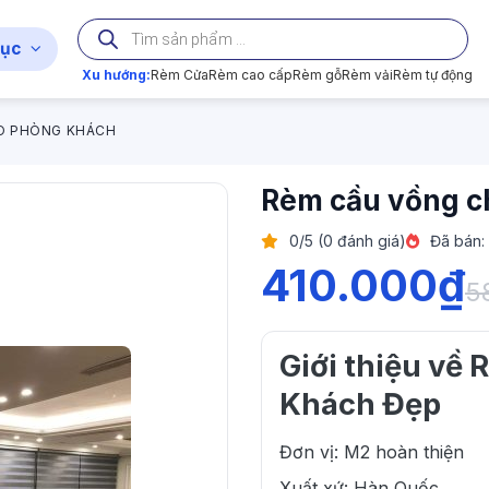
Tìm
kiếm
ục
sản
phẩm
Xu hướng:
Rèm Cửa
Rèm cao cấp
Rèm gỗ
Rèm vải
Rèm tự động
O PHÒNG KHÁCH
Rèm cầu vồng c
0/5 (0 đánh giá)
Đã bán:
410.000
₫
5
Giới thiệu về
Khách Đẹp
Đơn vị: M2 hoàn thiện
Xuất xứ: Hàn Quốc