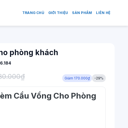
TRANG CHỦ
GIỚI THIỆU
SẢN PHẨM
LIÊN HỆ
ho phòng khách
6.184
80.000
₫
Giảm 170.000₫
-29%
 Rèm Cầu Vồng Cho Phòng