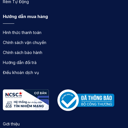
Rèm Tự Động
hiện đại mang lại sự tiện nghi và sang trọng cho mọi
không gian sống và làm việc.
Hướng dẫn mua hàng
Địa chỉ:
182 Nguyễn Xiển - Hạ Đình - Thanh Xuân -
Hà Nội
Hình thức thanh toán
Điện thoại : 0846989999
Chính sách vận chuyển
Website:
https://remxinh.net/
Chính sách bảo hành
Hướng dẫn đổi trả
Điều khoản dịch vụ
Giới thiệu