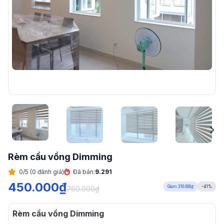
Rèm cầu vồng Dimming
0/5 (0 đánh giá)
Đã bán:
9.291
450.000
₫
Giảm 310.000₫
-41%
760.000
₫
Rèm cầu vồng Dimming