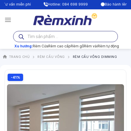
Bỏ
vấn miễn phí
Hotline: 084 698 9999
Bảo hành lên tới 24
qua
nội
dung
Tìm
kiếm
sản
phẩm
Xu hướng:
Rèm Cửa
Rèm cao cấp
Rèm gỗ
Rèm vải
Rèm tự động
TRANG CHỦ
RÈM CẦU VỒNG
RÈM CẦU VỒNG DIMMING
-41%