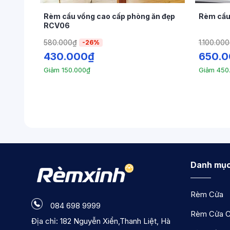
Địa chỉ:
182 Nguyễn Xiển - Hạ Đình - Tha
ang
Rèm cầu vồng cao cấp phòng ăn đẹp
Rèm cầu 
Điện thoại : 0846989999
RCV06
Website:
https://remxinh.net/
580.000
₫
1.100.000
-26%
430.000
₫
650.
Giảm
150.000
₫
Giảm
450
Danh mục
Rèm Cửa
084 698 9999
Rèm Cửa C
Địa chỉ: 182 Nguyễn Xiển,Thanh Liệt, Hà