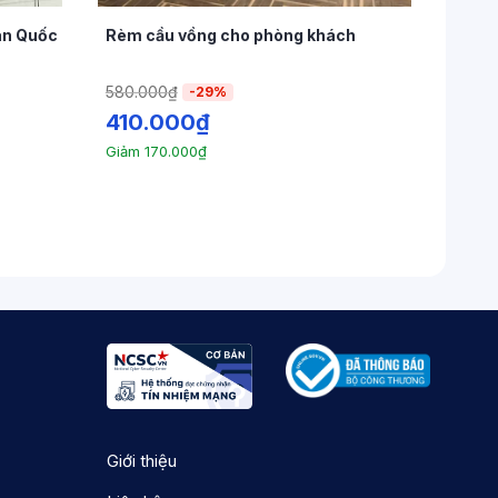
àn Quốc
Rèm cầu vồng cho phòng khách
580.000
₫
-29%
410.000
₫
Giảm
170.000
₫
Giới thiệu