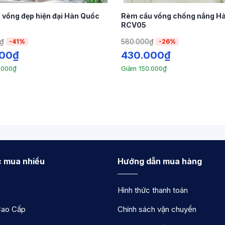
nh Xuân - Hà Nội
vồng đẹp hiện đại Hàn Quốc
Rèm cầu vồng chống nắng H
RCV05
₫
580.000
₫
-41%
-26%
000
₫
430.000
₫
.000
₫
Giảm
150.000
₫
 mua nhiều
Hướng dẫn mua hàng
Hình thức thanh toán
ao Cấp
Chính sách vận chuyển