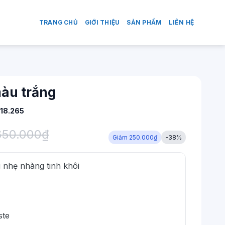
TRANG CHỦ
GIỚI THIỆU
SẢN PHẨM
LIÊN HỆ
àu trắng
18.265
650.000
₫
Giảm 250.000₫
-38%
nhẹ nhàng tinh khôi
ste