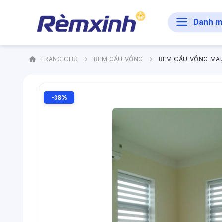
Bỏ
qua
Danh m
nội
dung
TRANG CHỦ
RÈM CẦU VỒNG
RÈM CẦU VỒNG MÀ
-38%