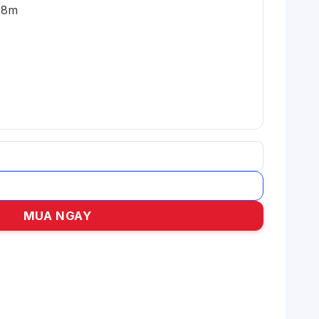
.8m
ố lượng
MUA NGAY