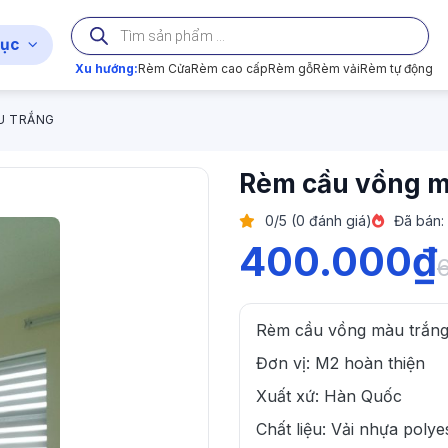
Tìm
kiếm
ục
sản
phẩm
Xu hướng:
Rèm Cửa
Rèm cao cấp
Rèm gỗ
Rèm vải
Rèm tự động
U TRẮNG
Rèm cầu vồng m
0/5 (0 đánh giá)
Đã bán:
400.000
₫
Rèm cầu vồng màu trắng 
Đơn vị: M2 hoàn thiện
Xuất xứ: Hàn Quốc
Chất liệu: Vải nhựa polye