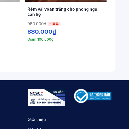
Rèm vải voan trắng cho phòng ngủ
căn hộ
980.000
₫
-10%
880.000
₫
Giảm
100.000
₫
Giới thiệu