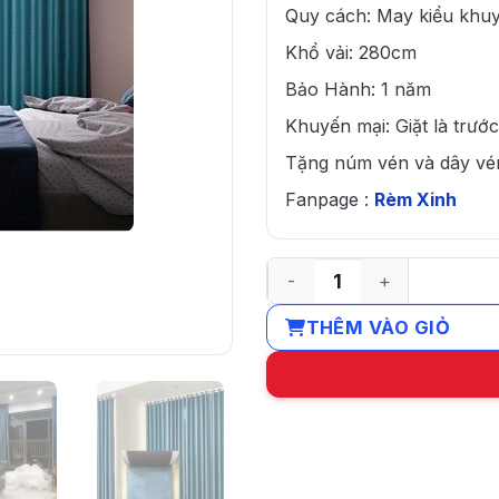
Quy cách: May kiểu khuy
Khổ vải: 280cm
Bảo Hành: 1 năm
Khuyến mại: Giặt là trước
Tặng núm vén và dây vé
Fanpage :
Rèm Xinh
Rèm cửa màu xanh cốm, xan
THÊM VÀO GIỎ