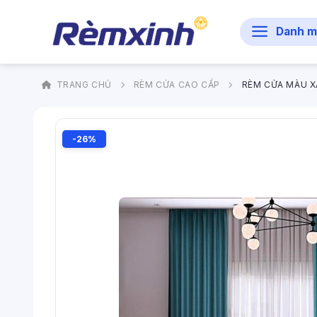
Bỏ
qua
Danh m
nội
dung
TRANG CHỦ
RÈM CỬA CAO CẤP
RÈM CỬA MÀU X
-26%