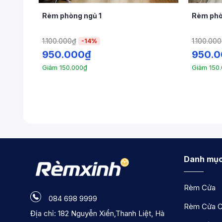
hòng
Rèm phòng ngủ 1
Rèm phò
1.100.000
₫
1.100.000
-14%
950.000
₫
950.
Giảm
150.000
₫
Giảm
150
Danh mục
Rèm Cửa
084 698 9999
Rèm Cửa C
Địa chỉ: 182 Nguyễn Xiển,Thanh Liệt, Hà