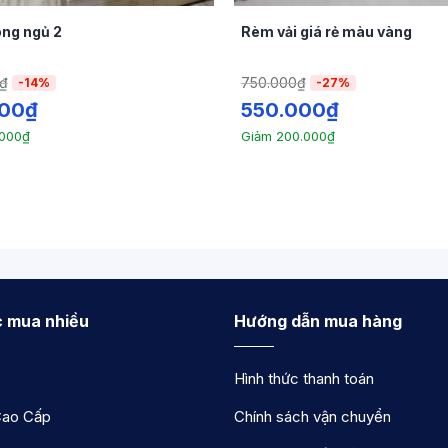
ng ngủ 2
Rèm vải giá rẻ màu vàng
₫
750.000
₫
-14%
-27%
000
₫
550.000
₫
.000
₫
Giảm
200.000
₫
 mua nhiều
Hướng dẫn mua hàng
Hình thức thanh toán
ao Cấp
Chính sách vận chuyển