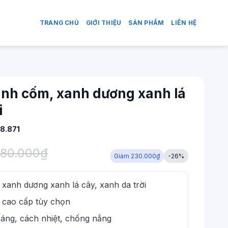
TRANG CHỦ
GIỚI THIỆU
SẢN PHẨM
LIÊN HỆ
nh cốm, xanh dương xanh lá
i
8.871
80.000
₫
Giảm 230.000₫
-26%
anh dương xanh lá cây, xanh da trời
cao cấp tùy chọn
 sáng, cách nhiệt, chống nắng