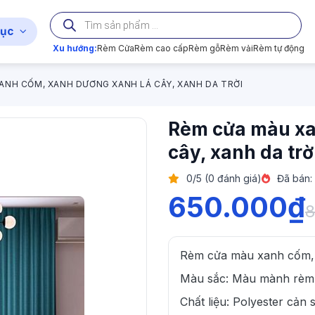
Tìm
kiếm
ục
sản
phẩm
Xu hướng:
Rèm Cửa
Rèm cao cấp
Rèm gỗ
Rèm vải
Rèm tự động
ANH CỐM, XANH DƯƠNG XANH LÁ CÂY, XANH DA TRỜI
Rèm cửa màu xa
cây, xanh da trờ
0/5 (0 đánh giá)
Đã bán:
650.000
₫
8
Rèm cửa màu xanh cốm, x
Màu sắc: Màu mành rèm 
Chất liệu: Polyester cản