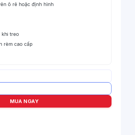
ên ô rê hoặc định hình
 khi treo
n rèm cao cấp
h dương xanh lá cây, xanh da trời số lượng
MUA NGAY