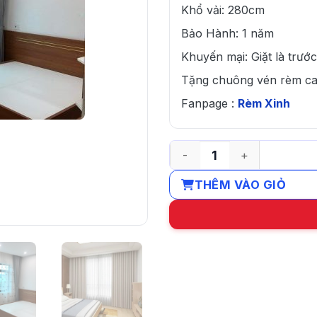
Khổ vải: 280cm
Bảo Hành: 1 năm
Khuyến mại: Giặt là trước
Tặng chuông vén rèm c
Fanpage :
Rèm Xinh
Rèm cửa sổ chống nắng đẹ
THÊM VÀO GIỎ