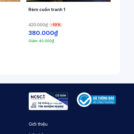
Rèm cuốn tranh 1
420.000
₫
-10%
380.000
₫
Giảm
40.000
₫
Giới thiệu