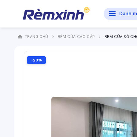
Bỏ
qua
Danh m
nội
dung
TRANG CHỦ
RÈM CỬA CAO CẤP
RÈM CỬA SỔ CH
-20%