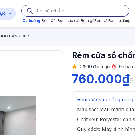
Tìm
kiếm
ục
sản
phẩm
Xu hướng:
Rèm Cửa
Rèm cao cấp
Rèm gỗ
Rèm vải
Rèm tự động
ỐNG NẮNG ĐẸP
Rèm cửa sổ chố
0/5 (0 đánh giá)
Đã bán:
760.000
₫
9
Rèm cửa sổ chống nắng
Màu sắc: Màu mành cửa 
Chất liệu: Polyester cả
Quy cách: May định hình