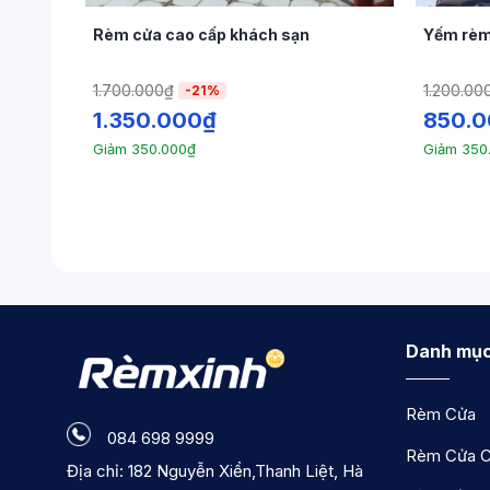
hập
Rèm cửa cao cấp khách sạn
Yếm rèm
1.700.000
₫
1.200.00
-21%
1.350.000
₫
850.
Giảm
350.000
₫
Giảm
350
Danh mục
Rèm Cửa
084 698 9999
Rèm Cửa C
Địa chỉ: 182 Nguyễn Xiển,Thanh Liệt, Hà