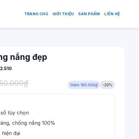
TRANG CHỦ
GIỚI THIỆU
SẢN PHẨM
LIÊN HỆ
ng nắng đẹp
2.510
50.000
₫
Giảm 190.000₫
-20%
sổ tùy chọn
n sáng, chống nắng 100%
 hiện đại