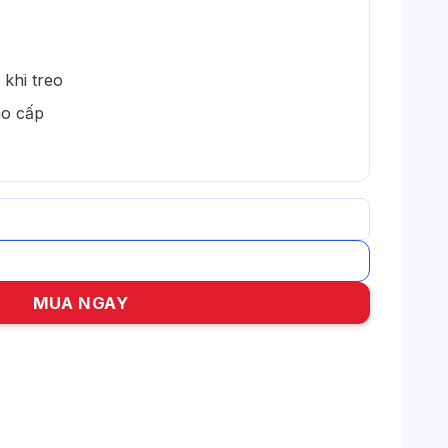
 khi treo
ao cấp
p số lượng
MUA NGAY