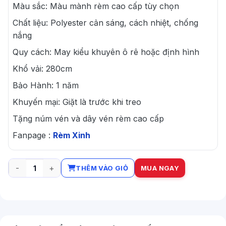
Màu sắc: Màu mành rèm cao cấp tùy chọn
Chất liệu: Polyester cản sáng, cách nhiệt, chống
nắng
Quy cách: May kiểu khuyên ô rê hoặc định hình
Khổ vải: 280cm
Bảo Hành: 1 năm
Khuyến mại: Giặt là trước khi treo
Tặng núm vén và dây vén rèm cao cấp
Fanpage :
Rèm Xinh
THÊM VÀO GIỎ
MUA NGAY
Rèm cửa sổ phòng ngủ cao cấp sang trọng số lượng