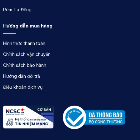
Rèm Tự Động
Hướng dẫn mua hàng
Hình thức thanh toán
Đọc thêm bộ mẫu
rèm gỗ
cao cấp phù hợp với mọi
Chính sách vận chuyển
kiểu nội thất
Chính sách bảo hành
Chất Lượng Đảm Bảo
Hướng dẫn đổi trả
Mỗi đơn hàng từ XP Blinds Xuân Phương đều được
Điều khoản dịch vụ
kiểm tra kỹ lưỡng trước khi giao đến tay khách hàng.
Điều này đảm bảo rằng tất cả sản phẩm rèm cuốn
chống nắng không chỉ đáp ứng tiêu chuẩn chất lượng
cao mà còn phù hợp với yêu cầu và mong đợi của
khách hàng.
Hỗ Trợ Vận Chuyển và Lắp Đặt