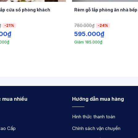
lắp cửa sổ phòng khách
Rèm gỗ lắp phòng ăn nhà bếp
₫
780.000
₫
-21%
-24%
00
₫
595.000
₫
.000
₫
Giảm
185.000
₫
 mua nhiều
Hướng dẫn mua hàng
iện đại tại remxinh.net
Hình thức thanh toán
i, không mùi, thân thiện với môi
ao Cấp
Chính sách vận chuyển
 chất lượng và độ bền mà còn về tính thân thiện với m