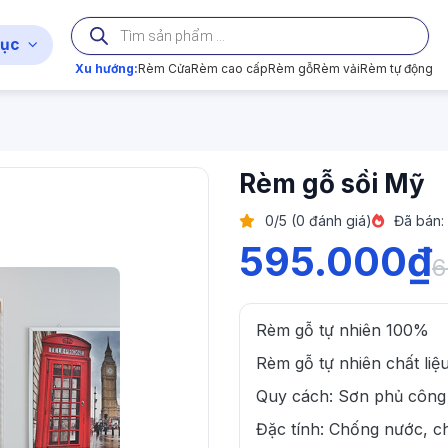
Tìm
kiếm
ục
sản
phẩm
Xu hướng:
Rèm Cửa
Rèm cao cấp
Rèm gỗ
Rèm vải
Rèm tự động
Rèm gỗ sồi Mỹ
0/5 (0 đánh giá)
Đã bán:
595.000
₫
6
Rèm gỗ tự nhiên 100%
Rèm gỗ tự nhiên chất liệ
Quy cách: Sơn phủ công
Đặc tính: Chống nước, 