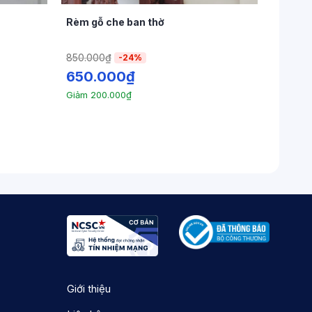
Rèm gỗ che ban thờ
850.000
₫
-24%
650.000
₫
Giảm
200.000
₫
 trường
Giới thiệu
ôi trường. Sản xuất từ gỗ sồi Mỹ chất lượng