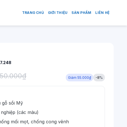
TRANG CHỦ
GIỚI THIỆU
SẢN PHẨM
LIÊN HỆ
7.248
50.000
₫
Giảm 55.000₫
-8%
u gỗ sồi Mỹ
 nghiệp (các màu)
chống mối mọt, chống cong vênh