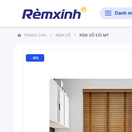
Bỏ
qua
Danh m
nội
dung
TRANG CHỦ
RÈM GỖ
RÈM GỖ SỒI MỸ
-8%