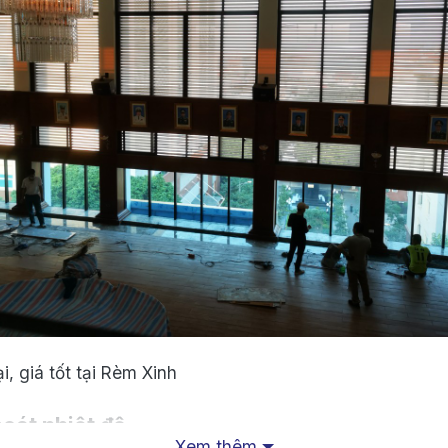
i, giá tốt tại Rèm Xinh
oát nhiệt độ
Xem thêm