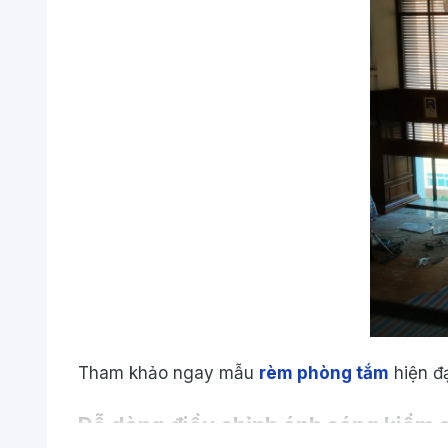
Tham khảo ngay mẫu
rèm phòng tắm
hiện đạ
Dễ dàng điều chỉnh ánh sáng kiểm s