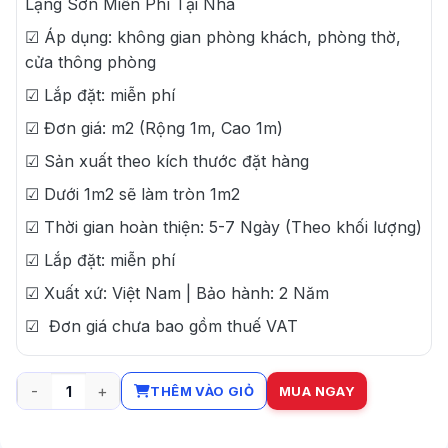
Lạng Sơn Miễn Phí Tại Nhà
☑ Áp dụng: không gian phòng khách, phòng thờ,
cửa thông phòng
☑ Lắp đặt: miễn phí
☑ Đơn giá: m2 (Rộng 1m, Cao 1m)
☑ Sản xuất theo kích thước đặt hàng
☑ Dưới 1m2 sẽ làm tròn 1m2
☑ Thời gian hoàn thiện: 5-7 Ngày (Theo khối lượng)
☑ Lắp đặt: miễn phí
☑ Xuất xứ: Việt Nam | Bảo hành: 2 Năm
☑ Đơn giá chưa bao gồm thuế VAT
THÊM VÀO GIỎ
MUA NGAY
Rèm hạt gỗ bồ đề cao cấp tại Lạng Sơn số lượng