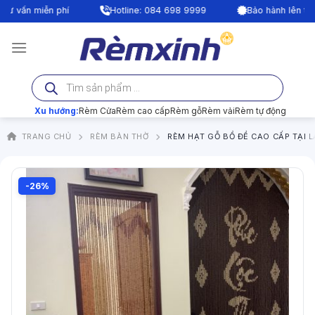
Bỏ
ấn miễn phí
Hotline: 084 698 9999
Bảo hành lên tới 24 
qua
nội
dung
Tìm
kiếm
sản
phẩm
Xu hướng:
Rèm Cửa
Rèm cao cấp
Rèm gỗ
Rèm vải
Rèm tự động
TRANG CHỦ
RÈM BÀN THỜ
RÈM HẠT GỖ BỒ ĐỀ CAO CẤP TẠI 
-26%