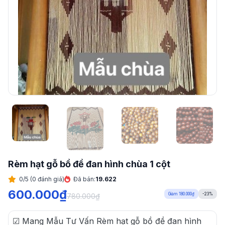
Rèm hạt gỗ bồ đề đan hình chùa 1 cột
0/5 (0 đánh giá)
Đã bán:
19.622
600.000
₫
Giảm 180.000₫
-23%
780.000
₫
☑ Mang Mẫu Tư Vấn Rèm hạt gỗ bồ đề đan hình