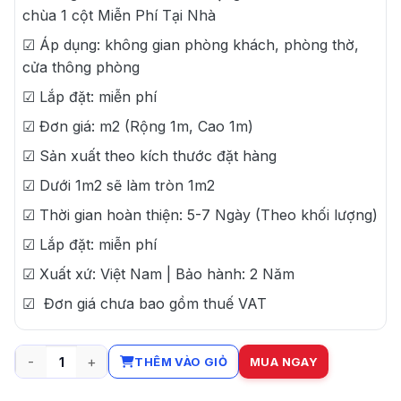
chùa 1 cột Miễn Phí Tại Nhà
☑ Áp dụng: không gian phòng khách, phòng thờ,
cửa thông phòng
☑ Lắp đặt: miễn phí
☑ Đơn giá: m2 (Rộng 1m, Cao 1m)
☑ Sản xuất theo kích thước đặt hàng
☑ Dưới 1m2 sẽ làm tròn 1m2
☑ Thời gian hoàn thiện: 5-7 Ngày (Theo khối lượng)
☑ Lắp đặt: miễn phí
☑ Xuất xứ: Việt Nam | Bảo hành: 2 Năm
☑ Đơn giá chưa bao gồm thuế VAT
THÊM VÀO GIỎ
MUA NGAY
Rèm hạt gỗ bồ đề đan hình chùa 1 cột số lượng