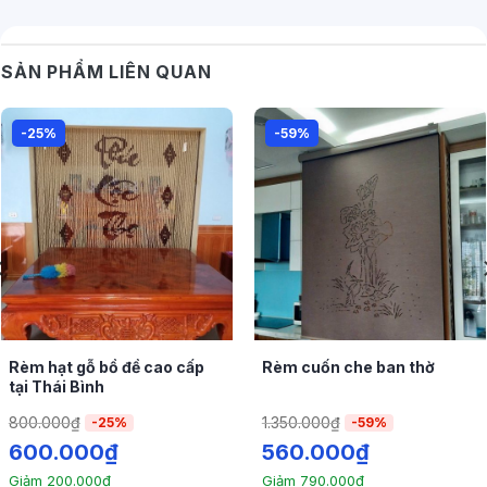
linh thiêng
BST mẫu
rèm phòng tắm
và
rèm văn phòng
có
SẢN PHẨM LIÊN QUAN
thiết kế hiện đại tại Rèm Xinh
-25%
-59%
Rèm hạt gỗ bồ đề cao cấp
Rèm cuốn che ban thờ
tại Thái Bình
800.000
₫
1.350.000
₫
-25%
-59%
600.000
₫
560.000
₫
Giảm
200.000
₫
Giảm
790.000
₫