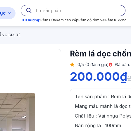
Tìm
kiếm
ục
sản
phẩm
Xu hướng:
Rèm Cửa
Rèm cao cấp
Rèm gỗ
Rèm vải
Rèm tự động
ẮNG GIÁ RẺ
Rèm lá dọc chốn
0/5 (0 đánh giá)
Đã bán:
200.000
₫
Tên sản phẩm : Rèm lá d
Mang mẫu mành lá dọc tư
Chất liệu : Vải nhựa Po
Bản rộng lá : 100mm