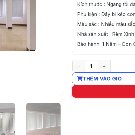
Kích thước : Ngang tối 
Phụ kiện : Dây bi kéo co
Màu sắc : Nhiều màu sắc
Nhà sản xuất : Rèm Xinh
Bảo hành: 1 Năm – Đơn
Rèm lá dọc chống nắng giá 
THÊM VÀO GIỎ