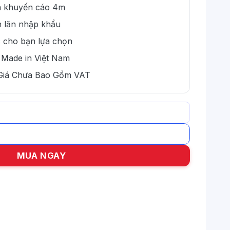
đa khuyến cáo 4m
n lăn nhập khẩu
 cho bạn lựa chọn
 Made in Việt Nam
 Giá Chưa Bao Gồm VAT
rẻ số lượng
MUA NGAY