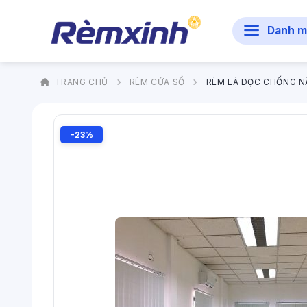
Bỏ
qua
Danh m
nội
dung
TRANG CHỦ
RÈM CỬA SỔ
RÈM LÁ DỌC CHỐNG N
-23%