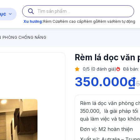
Tìm
kiếm
ục
sản
phẩm
Xu hướng:
Rèm Cửa
Rèm cao cấp
Rèm gỗ
Rèm vải
Rèm tự động
ĂN PHÒNG CHỐNG NẮNG
Rèm lá dọc văn
0/5 (0 đánh giá)
Đã bán:
350.000
₫
5
Rèm lá dọc văn phòng chố
350.000, là giải pháp tối
quả làm việc và tạo khôn
Đơn vị: M2 hoàn thiện
Xuất xứ: Autralia – Trun