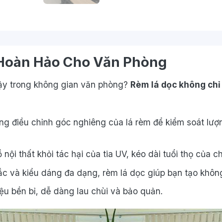
 Hoàn Hảo Cho Văn Phòng
ậy trong không gian văn phòng?
Rèm lá dọc không chỉ
g điều chỉnh góc nghiêng của lá rèm để kiểm soát lượ
nội thất khỏi tác hại của tia UV, kéo dài tuổi thọ của c
c và kiểu dáng đa dạng, rèm lá dọc giúp bạn tạo không 
ệu bền bỉ, dễ dàng lau chùi và bảo quản.