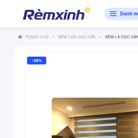
Bỏ
qua
Danh m
nội
dung
TRANG CHỦ
RÈM CỬA CAO CẤP
RÈM LÁ DỌC V
-38%