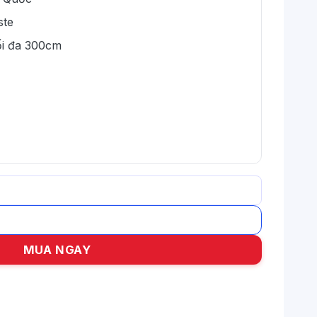
ste
ối đa 300cm
g nắng số lượng
MUA NGAY