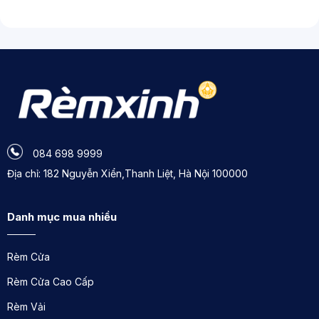
084 698 9999
Địa chỉ: 182 Nguyễn Xiển,Thanh Liệt, Hà Nội 100000
Danh mục mua nhiều
Những vị trí có thể lắp
rèm văn phòng
lá
dọc giá rẻ tại Hoài Đức
Rèm Cửa
Phòng Làm Việc Văn Phòng
Rèm Cửa Cao Cấp
Là lựa chọn lý tưởng cho cửa sổ hoặc cửa kính lớn ở
văn phòng, rèm lá dọc văn phòng giá rẻ tại Hoài Đức
Rèm Vải