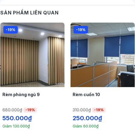
tại Rèm Xinh
SẢN PHẨM LIÊN QUAN
Cản sáng
Rèm lá dọc
văn phòng giá rẻ tại Hoài Đức
có khả
-19%
-19%
năng cản sáng bằng cách điều chỉnh góc nghiêng của
các lá rèm. Bạn có thể xoay lá rèm để kiểm soát lượng
ánh sáng từ ngoài trời vào trong văn phòng. Điều này
giúp tạo điều kiện làm việc thoải mái và tránh lóa mắt
hoặc ánh sáng mạnh gây khó chịu.
Nhớ rằng hiệu suất của rèm lá dọc trong việc chống
nắng, cản nhiệt và cản sáng phụ thuộc vào chất liệu
và thiết kế cụ thể của sản phẩm. Khi bạn lựa chọn rèm
Rèm phòng ngủ 9
Rèm cuốn 10
lá dọc cho văn phòng, bạn nên thảo luận với nhà
cung cấp để chọn loại rèm phù hợp với môi trường
680.000
₫
310.000
₫
-19%
-19%
làm việc của bạn và mục tiêu sử dụng.
550.000
₫
250.000
₫
Giảm
130.000
₫
Giảm
60.000
₫