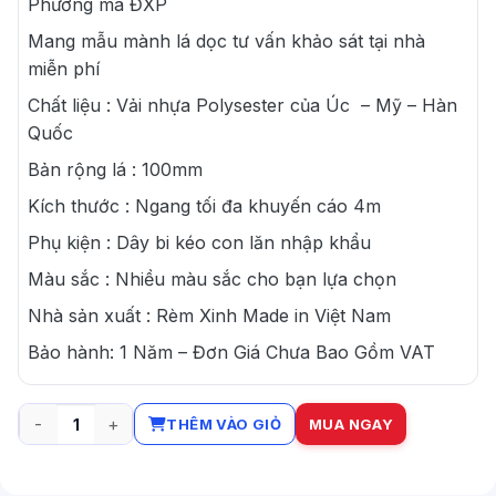
Phương mã ĐXP
Mang mẫu mành lá dọc tư vấn khảo sát tại nhà
miễn phí
Chất liệu : Vải nhựa Polysester của Úc – Mỹ – Hàn
Quốc
Bản rộng lá : 100mm
Kích thước : Ngang tối đa khuyến cáo 4m
Phụ kiện : Dây bi kéo con lăn nhập khẩu
Màu sắc : Nhiều màu sắc cho bạn lựa chọn
Nhà sản xuất : Rèm Xinh Made in Việt Nam
Bảo hành: 1 Năm – Đơn Giá Chưa Bao Gồm VAT
THÊM VÀO GIỎ
MUA NGAY
Rèm lá dọc văn phòng hãng Xuân Phương số lượng