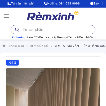
Bỏ
Tư vấn miễn phí
Hotline: 084 698 9999
Bảo hành lên 
qua
nội
dung
Tìm
kiếm
sản
phẩm
Xu hướng:
Rèm Cửa
Rèm cao cấp
Rèm gỗ
Rèm vải
Rèm tự động
TRANG CHỦ
RÈM CỬA SỔ
RÈM LÁ DỌC VĂN PHÒNG HÃNG XU
-37%