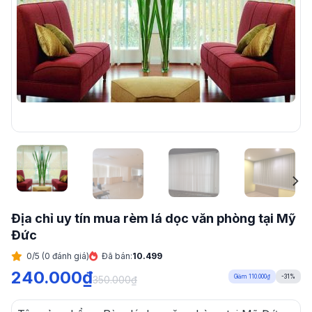
Địa chỉ uy tín mua rèm lá dọc văn phòng tại Mỹ
Đức
0/5 (0 đánh giá)
Đã bán:
10.499
240.000
₫
Giảm 110.000₫
-31%
350.000
₫