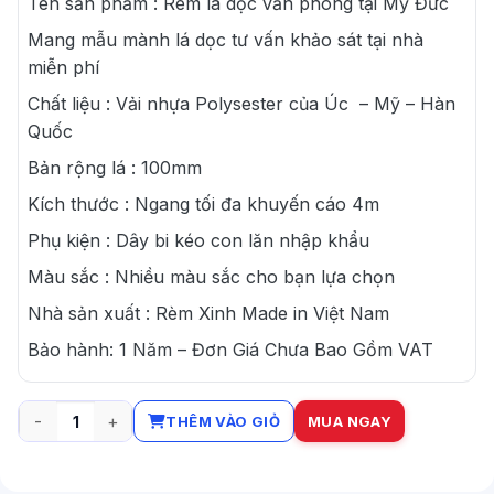
Tên sản phẩm : Rèm lá dọc văn phòng tại Mỹ Đức
Mang mẫu mành lá dọc tư vấn khảo sát tại nhà
miễn phí
Chất liệu : Vải nhựa Polysester của Úc – Mỹ – Hàn
Quốc
Bản rộng lá : 100mm
Kích thước : Ngang tối đa khuyến cáo 4m
Phụ kiện : Dây bi kéo con lăn nhập khẩu
Màu sắc : Nhiều màu sắc cho bạn lựa chọn
Nhà sản xuất : Rèm Xinh Made in Việt Nam
Bảo hành: 1 Năm – Đơn Giá Chưa Bao Gồm VAT
THÊM VÀO GIỎ
MUA NGAY
Địa chỉ uy tín mua rèm lá dọc văn phòng tại Mỹ Đức số lượng