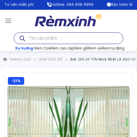
Bỏ
 vấn miễn phí
Hotline: 084 698 9999
Bảo hành lên tới 2
qua
nội
dung
Tìm
kiếm
sản
phẩm
Xu hướng:
Rèm Cửa
Rèm cao cấp
Rèm gỗ
Rèm vải
Rèm tự động
TRANG CHỦ
RÈM CỬA SỔ
ĐỊA CHỈ UY TÍN MUA RÈM LÁ DỌC V
-31%