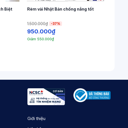
h Biệt
Rèm vải Nhật Bản chống nắng tốt
1.500.000
₫
-37%
 sổ giúp tạo ra cảm giác
ko
gian riêng biệt,
950.000
₫
Giảm
550.000
₫
ang
mùa,
thay đổi
phong
cách
trang hoàng
o vệ da và
của cải
khỏi
tương tác
sở hữu
hại
ệu. Điều này giúp duy trì vệ sinh và sạch sẽ
iện
ích cho
ko
gian sống của bạn.
Giới thiệu