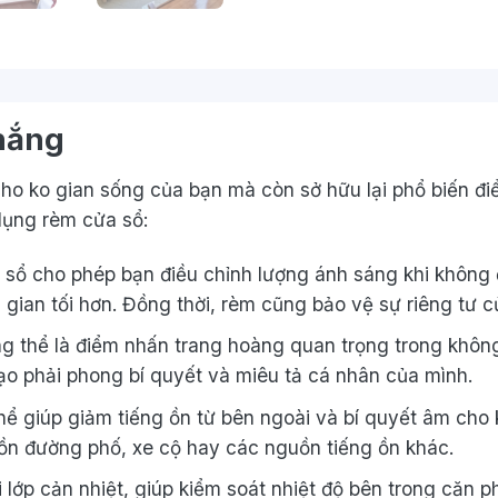
nắng
ho
ko
gian sống của bạn mà còn
sở hữu
lại
phổ biến
đi
dụng
rèm cửa sổ:
sổ cho phép bạn điều chỉnh lượng ánh sáng
khi không
g
gian tối hơn. Đồng thời, rèm cũng bảo vệ sự
riêng tư
củ
ng
thể là điểm nhấn
trang hoàng
quan trọng
trong
khôn
tạo
phải
phong
bí quyết
và
miêu tả
cá nhân của mình.
hể giúp giảm tiếng ồn từ bên
ngoài
và
bí quyết
âm cho
ồn đường phố, xe cộ hay
các
nguồn tiếng ồn khác.
i
lớp cản nhiệt, giúp kiểm soát nhiệt độ bên trong căn