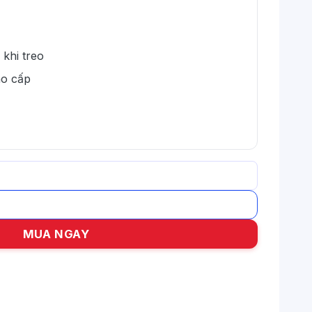
 khi treo
ao cấp
 số lượng
MUA NGAY