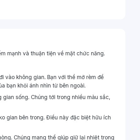
ểm mạnh
và
thuận tiện
về mặt chức năng.
đi vào
không
gian. Bạn
với
thể mở rèm để
a bạn khỏi ánh nhìn từ bên ngoài.
g
gian sống. Chúng
tới
trong
nhiều
màu sắc,
ko
gian bên trong. Điều này
đặc biệt
hữu ích
 phòng. Chúng
mang
thể giúp giữ lại nhiệt trong