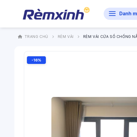
Bỏ
qua
Danh m
nội
dung
TRANG CHỦ
RÈM VẢI
RÈM VẢI CỬA SỔ CHỐNG N
-16%