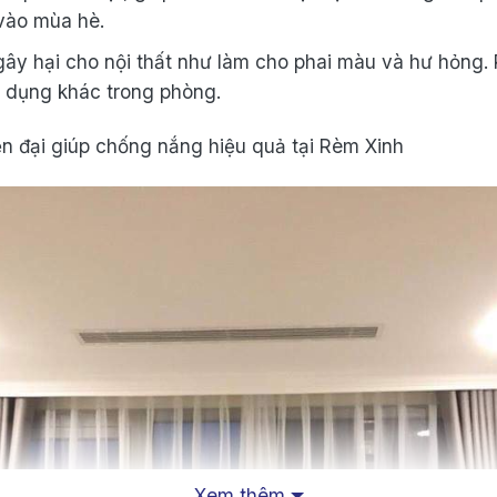
vào mùa hè.
gây hại cho nội thất như
làm cho
phai màu và hư hỏng. 
t dụng
khác trong phòng.
n đại giúp chống nắng hiệu quả tại Rèm Xinh
Xem thêm