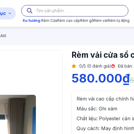
Tìm
kiếm
ục
sản
phẩm
Xu hướng:
Rèm Cửa
Rèm cao cấp
Rèm gỗ
Rèm vải
Rèm tự động
ẮNG
Rèm vải cửa sổ
0/5 (0 đánh giá)
Đã bán:
580.000
₫
6
Rèm vải cao cấp chính h
Màu sắc: Ghi xám
Chất liệu: Polyester cả
Quy cách: May định hình