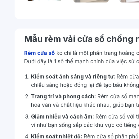
Mẫu rèm vải cửa sổ chống 
Rèm cửa sổ
ko
chỉ là
một
phần
trang hoàng
c
Dưới đây là
1
số
thế mạnh
chính của việc
sử 
Kiểm soát ánh sáng và riêng tư:
Rèm cửa 
chiếu sáng hoặc đóng lại để tạo bầu
khôn
Trang trí và phong cách:
Rèm cửa sổ
ma
hoa văn và chất liệu khác nhau, giúp bạn 
Giảm nhiễu và
cách
âm:
Rèm cửa sổ
với
t
ví như
bạn sống
sắp
các
khu vực
có
tiếng 
Kiểm soát nhiệt độ:
Rèm cửa sổ
phân phố