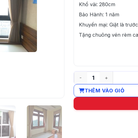
Khổ vải: 280cm
Bảo Hành: 1 năm
Khuyến mại: Giặt là trước
Tặng chuông vén rèm c
Rèm vải cửa sổ chống nắng
THÊM VÀO GIỎ