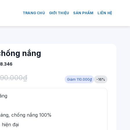
TRANG CHỦ
GIỚI THIỆU
SẢN PHẨM
LIÊN HỆ
 chống nắng
8.346
90.000
₫
Giảm 110.000₫
-16%
ãng
n sáng, chống nắng 100%
 hiện đại