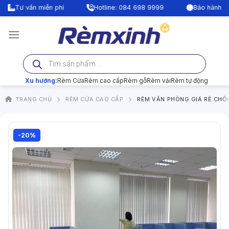
Bỏ
Tư vấn miễn phí
Hotline: 084 698 9999
Bảo hành lên tới
qua
nội
dung
Tìm
kiếm
sản
phẩm
Xu hướng:
Rèm Cửa
Rèm cao cấp
Rèm gỗ
Rèm vải
Rèm tự động
TRANG CHỦ
RÈM CỬA CAO CẤP
RÈM VĂN PHÒNG GIÁ RẺ CHỐ
-20%