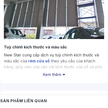
Tuỳ chỉnh kích thước và màu sắc
New Star cung cấp dịch vụ tuỳ chỉnh kích thước và
màu sắc của
rèm cửa sổ
theo yêu cầu của khách
hàng, giúp rèm vừa vặn với kích thước cửa sổ và phù
hợp với màu sắc nội thất của văn phòng.
Xem thêm
Chất liệu cao cấp
Rèm New Star được sản xuất từ chất liệu cao cấp, có
độ bền cao, khả năng chống nắng và chống tia UV
SẢN PHẨM LIÊN QUAN
tốt, đồng thời dễ dàng lau chùi và bảo dưỡng.