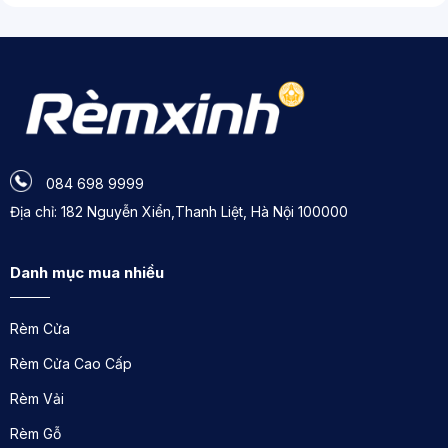
Mành Roman xanh lá cây sậm
: Màu xanh lá cây sậm
tạo nên cảm giác ấm áp và lịch lãm, thích hợp cho
không gian chuyên nghiệp và thoải mái.
Mành Roman xanh lá cây mát mẻ
: Màu xanh lá cây
mát mẻ tạo nên không gian tươi mới và năng động,
thích hợp cho môi trường làm việc tràn đầy năng
084 698 9999
lượng.
Địa chỉ: 182 Nguyễn Xiển,Thanh Liệt, Hà Nội 100000
Chọn một mẫu mành roman đẹp cửa sổ phòng làm
việc màu xanh phù hợp với phong cách và mục đích
Danh mục mua nhiều
sử dụng của bạn để tạo nên không gian làm việc thoải
mái và trang nhã
Rèm Cửa
Rèm Cửa Cao Cấp
Rèm Vải
Rèm Gỗ