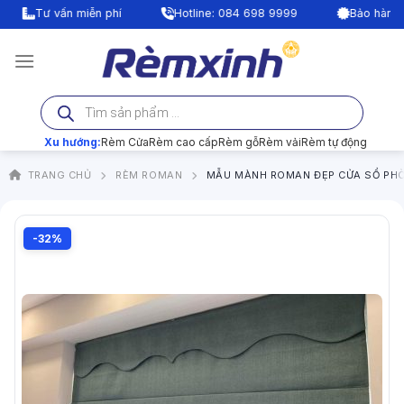
Bỏ
Tư vấn miễn phí
Hotline: 084 698 9999
Bảo hành lên 
qua
nội
dung
Tìm
kiếm
sản
phẩm
Xu hướng:
Rèm Cửa
Rèm cao cấp
Rèm gỗ
Rèm vải
Rèm tự động
TRANG CHỦ
RÈM ROMAN
MẪU MÀNH ROMAN ĐẸP CỬA SỔ PHÒ
-32%