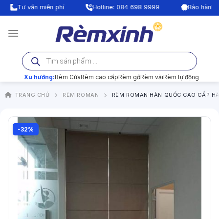
Bỏ
Tư vấn miễn phí
Hotline: 084 698 9999
Bảo hành lên tớ
qua
nội
dung
Tìm
kiếm
sản
phẩm
Xu hướng:
Rèm Cửa
Rèm cao cấp
Rèm gỗ
Rèm vải
Rèm tự động
TRANG CHỦ
RÈM ROMAN
RÈM ROMAN HÀN QUỐC CAO CẤP H
-32%