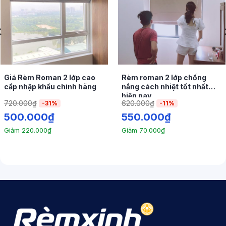
Tham khảo:
Giá Rèm Roman 2 lớp cao
Rèm roman 2 lớp chống
Rèm phòng tắm
cấp nhập khẩu chính hãng
nắng cách nhiệt tốt nhất
hiện nay
Rèm phòng thờ
720.000
₫
620.000
₫
-31%
-11%
500.000
₫
550.000
₫
Giảm
220.000
₫
Giảm
70.000
₫
Màu sắc đa dạng
: Bạn sẽ có nhiều lựa chọn màu sắc
để phù hợp với phong cách nội thất của bạn. Từ các
màu trung tính như trắng và xám đến các màu sắc
tươi sáng như xanh dương và đỏ, rèm Roman Hàn
Quốc cung cấp một loạt các tùy chọn.
Tính năng hiện đại
: Nhiều sản phẩm rèm Roman Hàn
Quốc cao cấp đi kèm với tính năng hiện đại như điều