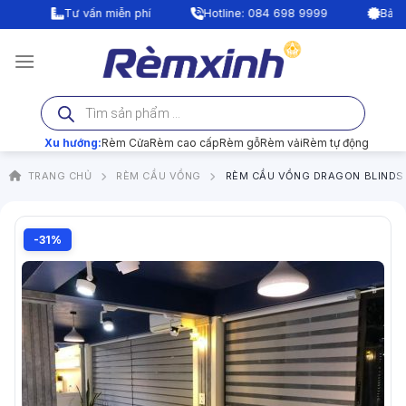
Bỏ
Tư vấn miễn phí
Hotline: 084 698 9999
Bảo hành 
qua
nội
dung
Tìm
kiếm
sản
phẩm
Xu hướng:
Rèm Cửa
Rèm cao cấp
Rèm gỗ
Rèm vải
Rèm tự động
TRANG CHỦ
RÈM CẦU VỒNG
RÈM CẦU VỒNG DRAGON BLINDS
-31%