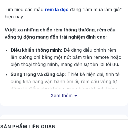
Tìm hiểu các mẫu
rèm lá dọc
đang “làm mưa làm gió”
hiện nay.
Vượt xa những chiếc rèm thông thường, rèm cầu
vồng tự động mang đến trải nghiệm đỉnh cao:
Điều khiển thông minh:
Dễ dàng điều chỉnh rèm
lên xuống chỉ bằng một nút bấm trên remote hoặc
điện thoại thông minh, mang đến sự tiện lợi tối ưu.
Sang trọng và đẳng cấp:
Thiết kế hiện đại, tinh tế
cùng khả năng vận hành êm ái, rèm cầu vồng tự
động tô điểm cho không gian phòng khách thêm
Xem thêm
sang trọng và đẳng cấp.
Tiết kiệm thời gian:
Loại bỏ hoàn toàn thao tác
kéo rèm thủ công, tiết kiệm thời gian cho bạn tận
hưởng những khoảnh khắc thư giãn bên gia đình.
SẢN PHẨM LIÊN QUAN