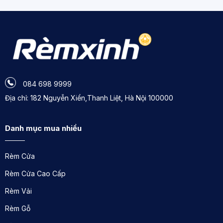
084 698 9999
Địa chỉ: 182 Nguyễn Xiển,Thanh Liệt, Hà Nội 100000
Danh mục mua nhiều
Rèm Cửa
Cập nhật xu hướng
rèm sáo nhôm
được ưa chuộng
Rèm Cửa Cao Cấp
nhất tại Rèm Xinh
Rèm Vải
Rèm cầu vồng tự động của Rèm Xinh - Chất lượng
Rèm Gỗ
đỉnh cao, giá cả hợp lý: