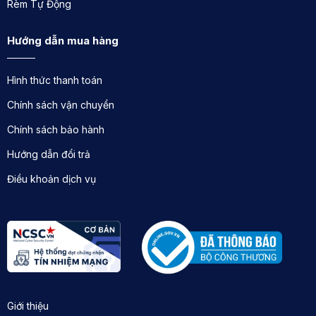
Rèm Tự Động
Sử dụng động cơ Somfy - Thương hiệu hàng đầu
châu Âu:
Đảm bảo độ bền bỉ, hoạt động êm ái và
Hướng dẫn mua hàng
tuổi thọ cao.
Hình thức thanh toán
Chất liệu cao cấp:
Vải rèm được nhập khẩu chính
hãng, chống nắng, cản nhiệt hiệu quả, dễ dàng vệ
Chính sách vận chuyển
sinh.
Chính sách bảo hành
Thiết kế đa dạng:
Phù hợp với mọi phong cách nội
Hướng dẫn đổi trả
thất, từ hiện đại đến cổ điển, vintage.
Điều khoản dịch vụ
Giá cả cạnh tranh:
Cung cấp nhiều mức giá phù
hợp với mọi nhu cầu và ngân sách.
Dịch vụ chuyên nghiệp:
Tư vấn miễn phí, thi công
lắp đặt nhanh chóng, bảo hành dài hạn.
Hãy nâng tầm đẳng cấp cho phòng khách của bạn
với rèm cầu vồng tự động từ Rèm Xinh!
Giới thiệu