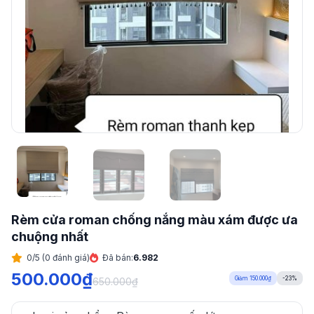
Rèm cửa roman chống nắng màu xám được ưa
chuộng nhất
0/5 (0 đánh giá)
Đã bán:
6.982
500.000
₫
Giảm 150.000₫
-23%
650.000
₫