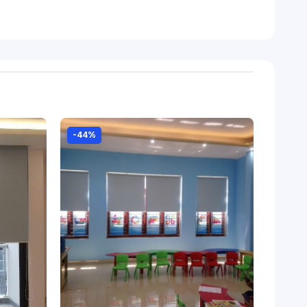
g khách
-44%
, kết hợp cấu tạo tinh tế và cơ chế hoạt động
xuống, phù hợp cho những người thích sự đơn