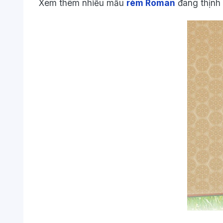
Xem thêm nhiều mẫu
rèm Roman
đang thịnh