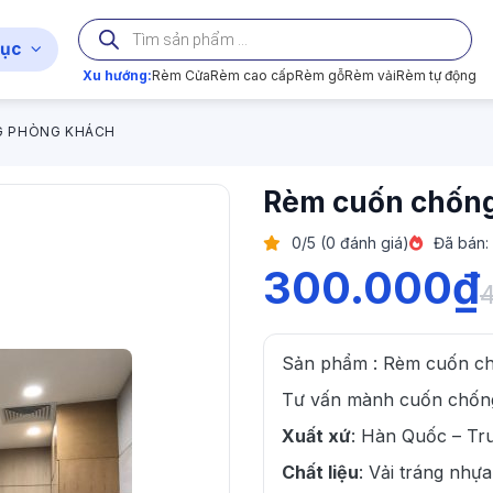
Tìm
kiếm
ục
sản
phẩm
Xu hướng:
Rèm Cửa
Rèm cao cấp
Rèm gỗ
Rèm vải
Rèm tự động
G PHÒNG KHÁCH
Rèm cuốn chốn
0/5 (0 đánh giá)
Đã bán:
300.000
₫
Sản phẩm : Rèm cuốn c
Tư vấn mành cuốn chống
Xuất xứ
: Hàn Quốc – Tr
Chất liệu
: Vải tráng nhự