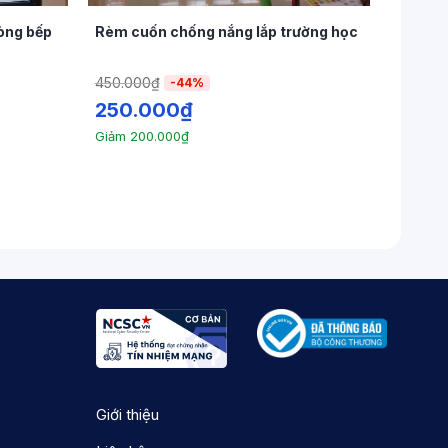
ỉnh độ cao của rèm thông qua dây kéo.
òng bếp
Rèm cuốn chống nắng lắp trường học
 rèm từ xa, mang lại sự tiện lợi và hiện đại.
450.000
₫
-44%
ệu vải von, hoặc lưới đan mỏng. Sự lựa chọn
250.000
₫
u tố thẩm mỹ.
Giảm
200.000
₫
Giới thiệu