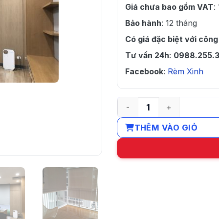
Giá chưa bao gồm VAT
:
Bảo hành
: 12 tháng
Có giá đặc biệt với công
Tư vấn 24h
:
0988.255.3
Facebook
:
Rèm Xinh
Rèm cuốn chống nắng phòn
THÊM VÀO GIỎ