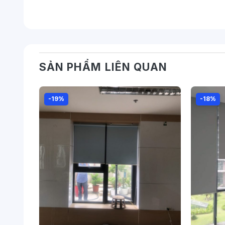
SẢN PHẨM LIÊN QUAN
Về cấu tạo và cơ chế hoạt
-19%
-18%
Rèm cuốn chống nắng cho phòng khách là một g
linh hoạt. Dưới đây là chi tiết về cấu tạo và 
Cấu Tạo
Thanh Cuốn:
Đây là bộ phận quan trọng nh
Thanh Cuốn Lò Xo Tự Cuốn Lại:
giản và nhanh chóng.