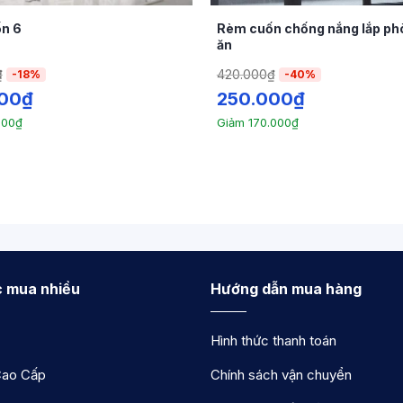
là loại phổ biến, cho phép người dùng dễ dàng điều ch
n 6
Rèm cuốn chống nắng lắp ph
thanh cuốn này được tích hợp mô tơ, cho phép điều khiển
ăn
₫
420.000
₫
-18%
-40%
loại chất liệu khác nhau, như nhung mịn mỏng, chất li
00
₫
250.000
₫
a khách hàng, như mức độ chống nắng, cách nhiệt và yế
000
₫
Giảm
170.000
₫
 mua nhiều
Hướng dẫn mua hàng
Hình thức thanh toán
ao Cấp
Chính sách vận chuyển