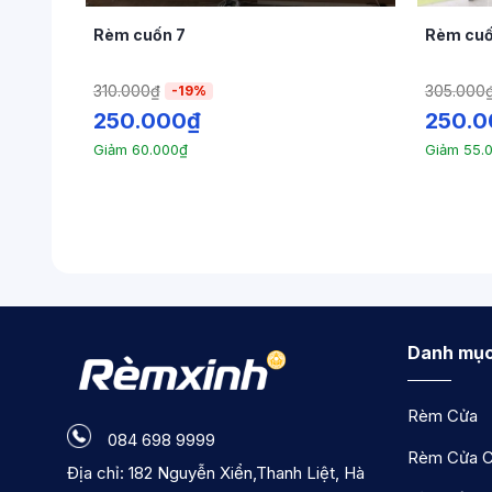
Thanh Cuốn Bằng Dây Kéo:
Đây 
lang
Rèm cuốn 7
Rèm cuố
Thanh Cuốn Có Lắp Mô Tơ:
Loại 
310.000
₫
305.000
-19%
Tấm Rèm:
Tấm rèm cuốn được làm từ nhiều 
250.000
₫
250.0
vật liệu phụ thuộc vào nhu cầu cụ thể củ
Giảm
60.000
₫
Giảm
55.
Danh mục
Rèm Cửa
084 698 9999
Rèm Cửa C
Địa chỉ: 182 Nguyễn Xiển,Thanh Liệt, Hà