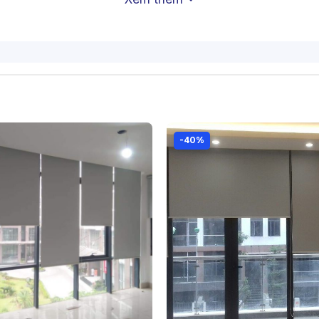
 động rèm cuốn chống nắng phòn
-40%
iải pháp trang trí và bảo vệ không gian sống hiện đại
cơ chế hoạt động của loại rèm này:
ất của rèm cuốn. Có ba loại thanh cuốn chính:
Loại này sử dụng lò xo để tự động cuốn rèm lên hoặc 