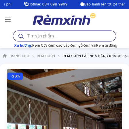
Bỏ
í
Hotline: 084 698 9999
Bảo hành lên tới 24 tháng
qua
nội
dung
Tìm
kiếm
sản
phẩm
Xu hướng:
Rèm Cửa
Rèm cao cấp
Rèm gỗ
Rèm vải
Rèm tự động
TRANG CHỦ
RÈM CUỐN
RÈM CUỐN LẮP NHÀ HÀNG KHÁCH SẠ
-29%