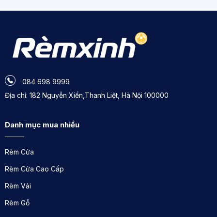
phù hợp nhất với nhu cầu và sở thích cá nhân.
Thiết Kế Theo Số Đo Cá Nhân:
Rèm được thiết kế
theo kích thước cửa sổ cụ thể của khách hàng,
đảm bảo sự vừa vặn và hài hòa với không gian.
084 698 9999
Địa chỉ: 182 Nguyễn Xiển,Thanh Liệt, Hà Nội 100000
Danh mục mua nhiều
Rèm Cửa
Rèm Cửa Cao Cấp
Rèm Vải
Rèm Gỗ