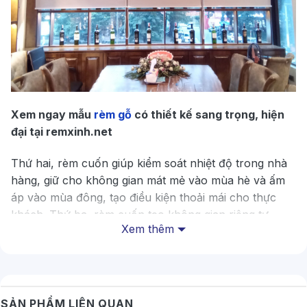
Xem ngay mẫu
rèm gỗ
có thiết kế sang trọng, hiện
đại tại remxinh.net
Thứ hai, rèm cuốn giúp kiểm soát nhiệt độ trong nhà
hàng, giữ cho không gian mát mẻ vào mùa hè và ấm
áp vào mùa đông, tạo điều kiện thoải mái cho thực
khách. Thứ ba, rèm cuốn tạo không gian riêng tư,
Xem thêm
ngăn người qua đường nhìn vào bên trong nhà hàng,
tạo cảm giác thoải mái và tôn trọng cho thực khách.
Hơn nữa, rèm cuốn mang phong cách hiện đại và
thanh lịch, giúp tăng vẻ đẹp và chuyên nghiệp của
nhà hàng. Về mặt bảo dưỡng, rèm cuốn rất dễ dàng
SẢN PHẨM LIÊN QUAN