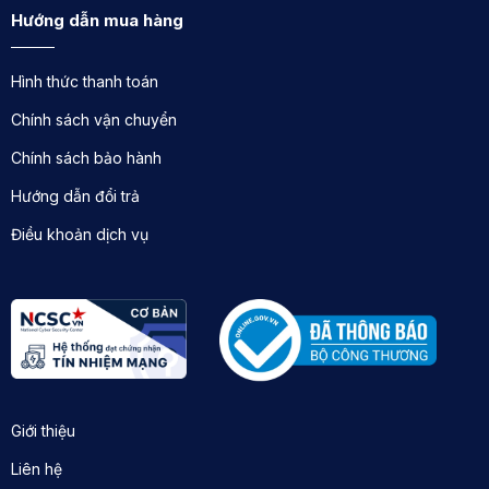
Hướng dẫn mua hàng
vượt trội.
Chúng tôi mang đến đa dạng các mẫu rèm như:
Rèm
Hình thức thanh toán
vải
,
rèm cuốn
,
rèm cầu vồng
, đặc biệt
rèm tự
Chính sách vận chuyển
động
hiện đại mang lại sự tiện nghi và sang trọng cho
mọi không gian sống và làm việc.
Chính sách bảo hành
Hướng dẫn đổi trả
Địa chỉ:
182 Nguyễn Xiển - Hạ Đình - Thanh Xuân -
Hà Nội
Điều khoản dịch vụ
Điện thoại : 0846989999
Website:
https://remxinh.net/
Giới thiệu
Liên hệ