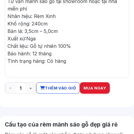
Tư vấn mành sáo gỗ tại showroom hoặc tại nhà
miễn phí
Nhãn hiệu: Rèm Xinh
Khổ rộng: 240cm
Bản lá: 3,5cm – 5,0cm
Xuất xứ:Nga
Chất liệu: Gỗ tự nhiên 100%
Bảo hành: 12 tháng
Tình trạng hàng: Có hàng
THÊM VÀO GIỎ
MUA NGAY
Rèm mành sáo gỗ đẹp giá rẻ số lượng
Cấu tạo của rèm mành sáo gỗ đẹp giá rẻ