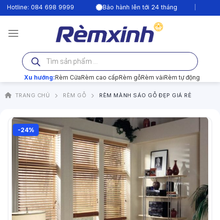
Bỏ
|
tline: 084 698 9999
Bảo hành lên tới 24 tháng
Tư vấ
qua
nội
dung
Tìm
kiếm
sản
phẩm
Xu hướng:
Rèm Cửa
Rèm cao cấp
Rèm gỗ
Rèm vải
Rèm tự động
TRANG CHỦ
RÈM GỖ
RÈM MÀNH SÁO GỖ ĐẸP GIÁ RẺ
-24%