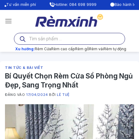
Bỏ
í
Hotline: 084 698 9999
Bảo hành lên tới 24 tháng
qua
nội
dung
Tìm
kiếm
sản
phẩm
Xu hướng:
Rèm Cửa
Rèm cao cấp
Rèm gỗ
Rèm vải
Rèm tự động
TIN TỨC & BÀI VIẾT
Bí Quyết Chọn Rèm Cửa Sổ Phòng Ngủ
Đẹp, Sang Trọng Nhất
ĐĂNG VÀO
17/04/2024
BỞI
LÊ TUỆ