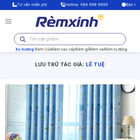
Bỏ
Tư vấn miễn phí
Hotline: 084 698 9999
Bảo hành lên tới 
qua
nội
dung
Tìm
kiếm
sản
phẩm
Xu hướng:
Rèm Cửa
Rèm cao cấp
Rèm gỗ
Rèm vải
Rèm tự động
LƯU TRỮ TÁC GIẢ:
LÊ TUỆ