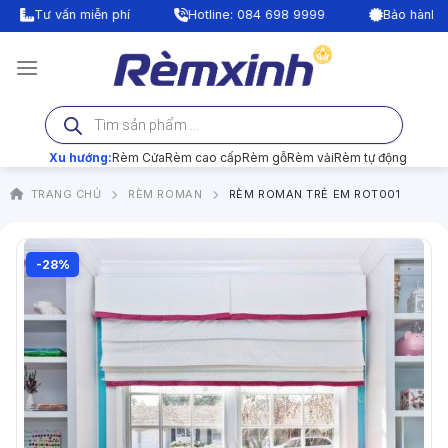
Bỏ
Tư vấn miễn phí
Hotline: 084 698 9999
Bảo hành lên t
qua
nội
dung
Tìm
kiếm
sản
phẩm
Xu hướng:
Rèm Cửa
Rèm cao cấp
Rèm gỗ
Rèm vải
Rèm tự động
TRANG CHỦ
RÈM ROMAN
RÈM ROMAN TRẺ EM ROT001
-28%