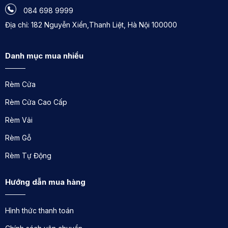
bạn lựa chọn cho phòng bé yêu của mình từ những
084 698 9999
bộ rèm có màu sắc tươi sáng cùng những họa tiết ngộ
Địa chỉ: 182 Nguyễn Xiển,Thanh Liệt, Hà Nội 100000
nghĩnh, những nàng công chúa, búp bê…
Danh mục mua nhiều
Các sản phẩm khác:
Rèm gỗ
Rèm Cửa
Rèm văn phòng
Rèm Cửa Cao Cấp
Rèm Vải
Rèm Roman trẻ em ROT001 có chất lượng
Rèm Gỗ
như nào ?
Rèm Tự Động
✅ Loại rèm
⭐ Rèm chất lượng cao nhập khẩu
✅ Loại vải rèm
⭐ Chất lượng cao
Hướng dẫn mua hàng
✅ Giá rèm văn phòng
⭐ Từ 300.000đ
Hình thức thanh toán
✅ Bảo hành
⭐ 12 tháng