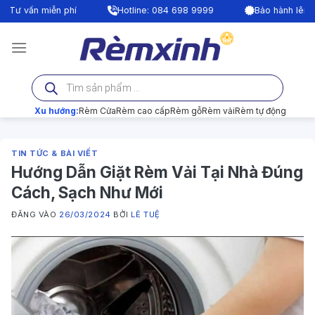
Bỏ
hí
Hotline: 084 698 9999
Bảo hành lên tới 24 tháng
qua
nội
dung
Tìm
kiếm
sản
phẩm
Xu hướng:
Rèm Cửa
Rèm cao cấp
Rèm gỗ
Rèm vải
Rèm tự động
TIN TỨC & BÀI VIẾT
Hướng Dẫn Giặt Rèm Vải Tại Nhà Đúng
Cách, Sạch Như Mới
ĐĂNG VÀO
26/03/2024
BỞI
LÊ TUỆ