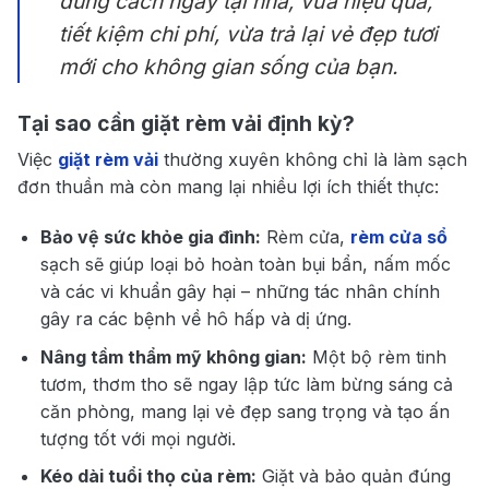
đúng cách ngay tại nhà, vừa hiệu quả,
tiết kiệm chi phí, vừa trả lại vẻ đẹp tươi
mới cho không gian sống của bạn.
Tại sao cần giặt rèm vải định kỳ?
Việc
giặt rèm vải
thường xuyên không chỉ là làm sạch
đơn thuần mà còn mang lại nhiều lợi ích thiết thực:
Bảo vệ sức khỏe gia đình:
Rèm cửa,
rèm cửa sổ
sạch sẽ giúp loại bỏ hoàn toàn bụi bẩn, nấm mốc
và các vi khuẩn gây hại – những tác nhân chính
gây ra các bệnh về hô hấp và dị ứng.
Nâng tầm thẩm mỹ không gian:
Một bộ rèm tinh
tươm, thơm tho sẽ ngay lập tức làm bừng sáng cả
căn phòng, mang lại vẻ đẹp sang trọng và tạo ấn
tượng tốt với mọi người.
Kéo dài tuổi thọ của rèm:
Giặt và bảo quản đúng