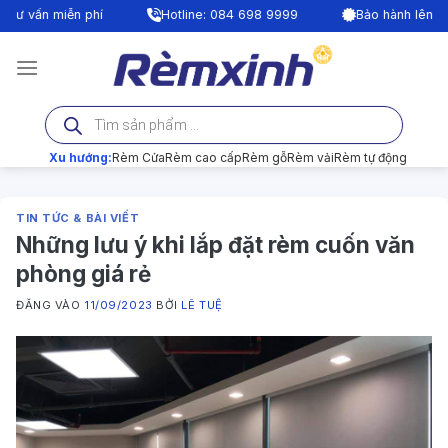
Bỏ
phí
Hotline: 084 698 9999
Bảo hành lên tới 24 tháng
qua
nội
dung
Tìm
kiếm
sản
phẩm
Xu hướng:
Rèm Cửa
Rèm cao cấp
Rèm gỗ
Rèm vải
Rèm tự động
TIN TỨC & BÀI VIẾT
Những lưu ý khi lắp đặt rèm cuốn văn
phòng giá rẻ
ĐĂNG VÀO
11/09/2023
BỞI
LÊ TUỆ