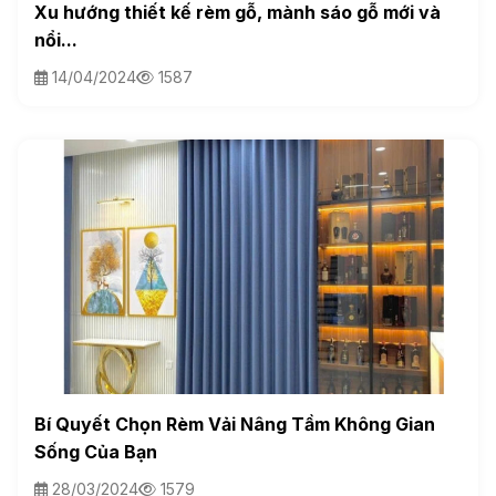
Xu hướng thiết kế rèm gỗ, mành sáo gỗ mới và
nổi...
14/04/2024
1587
Bí Quyết Chọn Rèm Vải Nâng Tầm Không Gian
Sống Của Bạn
28/03/2024
1579