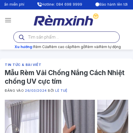
Bỏ
|
Hotline: 084 698 9999
Bảo hành lên tới 24 tháng
T
qua
nội
dung
Tìm
kiếm
sản
phẩm
Xu hướng:
Rèm Cửa
Rèm cao cấp
Rèm gỗ
Rèm vải
Rèm tự động
TIN TỨC & BÀI VIẾT
Mẫu Rèm Vải Chống Nắng Cách Nhiệt
chống UV cực tím
ĐĂNG VÀO
26/03/2024
BỞI
LÊ TUỆ