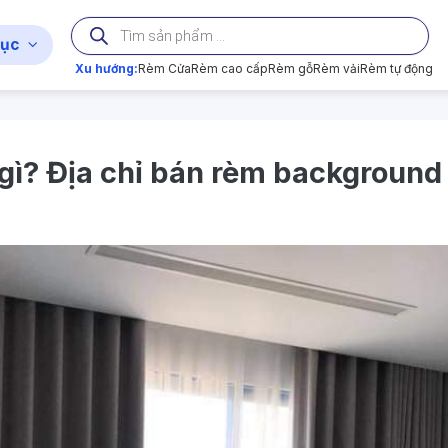
Tìm
kiếm
ục
sản
phẩm
Xu hướng:
Rèm Cửa
Rèm cao cấp
Rèm gỗ
Rèm vải
Rèm tự động
ì? Địa chỉ bán rèm background 