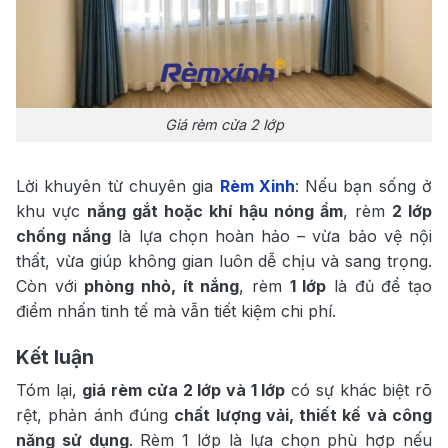
Giá rèm cửa 2 lớp
Lời khuyên từ chuyên gia
Rèm Xinh
: Nếu bạn sống ở
khu vực
nắng gắt hoặc khí hậu nóng ẩm
, rèm
2 lớp
chống nắng
là lựa chọn hoàn hảo – vừa bảo vệ nội
thất, vừa giúp không gian luôn dễ chịu và sang trọng.
Còn với
phòng nhỏ, ít nắng
, rèm
1 lớp
là đủ để tạo
điểm nhấn tinh tế mà vẫn tiết kiệm chi phí.
Kết luận
Tóm lại,
giá rèm cửa 2 lớp và 1 lớp
có sự khác biệt rõ
rệt, phản ánh đúng
chất lượng vải, thiết kế và công
năng sử dụng
. Rèm 1 lớp là lựa chọn phù hợp nếu