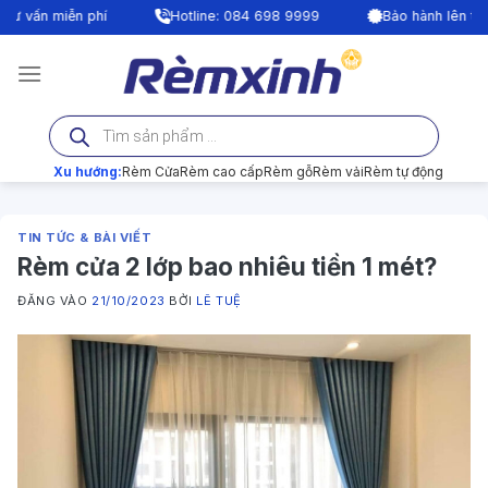
Bỏ
|
Hotline: 084 698 9999
Bảo hành lên tới 24 tháng
qua
nội
dung
Tìm
kiếm
sản
phẩm
Xu hướng:
Rèm Cửa
Rèm cao cấp
Rèm gỗ
Rèm vải
Rèm tự động
TIN TỨC & BÀI VIẾT
Rèm cửa 2 lớp bao nhiêu tiền 1 mét?
ĐĂNG VÀO
21/10/2023
BỞI
LÊ TUỆ