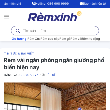
Bỏ
|
Hotline: 084 698 9999
Bảo hành lên tới 24 tháng
qua
nội
dung
Tìm
kiếm
sản
phẩm
Xu hướng:
Rèm Cửa
Rèm cao cấp
Rèm gỗ
Rèm vải
Rèm tự động
TIN TỨC & BÀI VIẾT
Rèm vải ngăn phòng ngăn giường phổ
biến hiện nay
ĐĂNG VÀO
26/03/2024
BỞI
LÊ TUỆ